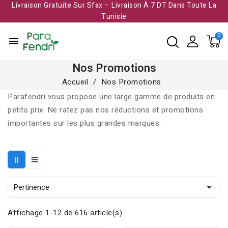
Livraison Gratuite Sur Sfax – Livraison À 7 DT Dans Toute La
Tunisie​
menu
Nos Promotions
Accueil
Nos Promotions
Parafendri vous propose une large gamme de produits en
petits prix. Ne ratez pas nos réductions et promotions
importantes sur les plus grandes marques.
Pertinence

Affichage 1-12 de 616 article(s)