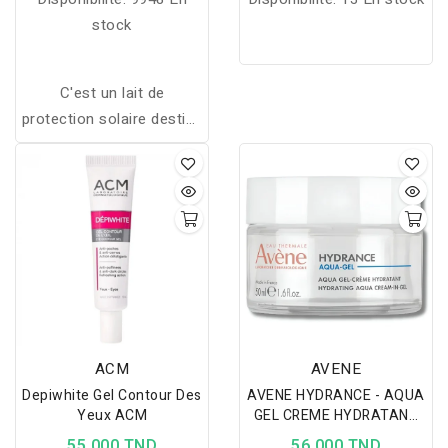
stock
C'est un lait de
protection solaire destiné
aux peaux très sensibles
Destiné aussi aux: Peaux
très claires (phototypes I
et II) Peaux sujettes aux
coups de soleil
Ensoleillement extrême
(montagne, tropique)
Intolérance ou allergies
solaires Propriétés Très
ACM
AVENE
haute protection SPF 50+
Depiwhite Gel Contour Des
AVENE HYDRANCE - AQUA
Formule liposomale
Yeux ACM
GEL CREME HYDRATANT
haute tolérance Texture
50ML
55,000 TND
56,000 TND