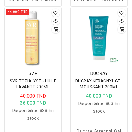
pour l'hygiène des peaux
est une protection solaire
-4,000 TND
grasses et / ou à
haute tolérance
tendance acnéiques
spécialement conçue
pour les peaux sensibles.
Elle protège
efficacement contre les
UVA/UVB tout en
hydratant la peau et en
prévenant les dommages
SVR
DUCRAY
liés au soleil
SVR TOPIALYSE - HUILE
DUCRAY KERACNYL GEL
LAVANTE 200ML
MOUSSANT 200ML
40,000 TND
40,000 TND
36,000 TND
Disponibilité:
863 En
Disponibilité:
828 En
stock
stock
Ducray Keracnyl Gel