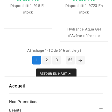
lait non grasse et non
Disponibilité:
915 En
Disponibilité:
9723 En
collante Extrêmement
stock
stock
résistant à l'eau Sans
parfum, sans paraben
Une protection longue et
Hydrance Aqua Gel
sans tâches blanches.
d’Avène offre une
hydratation durable,
apaise immédiatement la
Affichage 1-12 de 616 article(s)
peau et procure confort,
…
1
2
3
52
fraîcheur et éclat tout au
long de la journée.

RETOUR EN HAUT
Accueil
Nos Promotions

Beauté