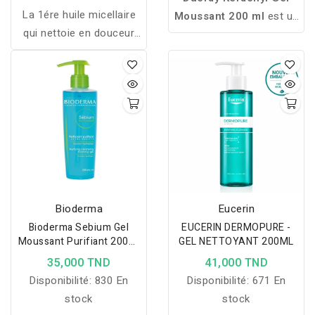
La 1ére huile micellaire
Moussant 200 ml
est un
qui nettoie en douceur
nettoyant sans savon
les peaux sèches à
enrichi en Myrtacine. Il
atopiques de toute la
nettoie en douceur,
famille. Sa formule
purifie la peau en
minimaliste associe une
profondeur et aide à
très haute concentration
lutter contre les
en actifs hydratants et
imperfections. Convient
relipidants (35%) à la
au visage et au corps des
Niacinamide apaisante et
peaux à tendance
anti-irritations pour
acnéique.
Bioderma
Eucerin
restaurer la barrière
Bioderma Sebium Gel
EUCERIN DERMOPURE -
cutanée et soulager les
Moussant Purifiant 200ml
GEL NETTOYANT 200ML
sensations de
Pompe Peaux Mixtes A
35,000 TND
41,000 TND
Grasses
démangeaisons.
Disponibilité:
830 En
Disponibilité:
671 En
stock
stock