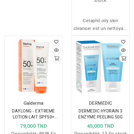
stock
Cetaphil oily skin
cleanser est un nettoyant
destiné aux peaux mixtes
à grasses et convient aux
peaux sensibles.
Galderma
DERMEDIC
DAYLONG - EXTREME
DERMEDIC HYDRAIN 3
LOTION LAIT SPF50+
ENZYME PEELING 50G
100ML
79,000 TND
45,000 TND
Disponibilité:
9948 En
Disponibilité:
13 En stock