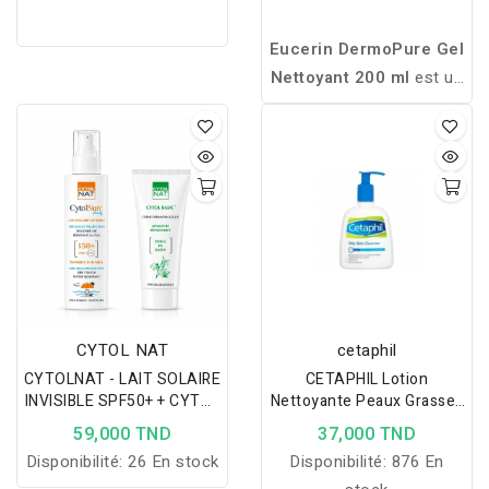
Eucerin DermoPure Gel
Nettoyant 200 ml
est un
nettoyant quotidien
spécialement formulé
pour les peaux à
imperfections et à
tendance acnéique. Il
purifie la peau, élimine
l’excès de sébum et
nettoie en douceur sans
dessécher.
CYTOL NAT
cetaphil
CYTOLNAT - LAIT SOLAIRE
CETAPHIL Lotion
INVISIBLE SPF50+ + CYTOL
Nettoyante Peaux Grasses
BASIC CREME 100ML
236ml
59,000 TND
37,000 TND
OFFERTE
Disponibilité:
26 En stock
Disponibilité:
876 En