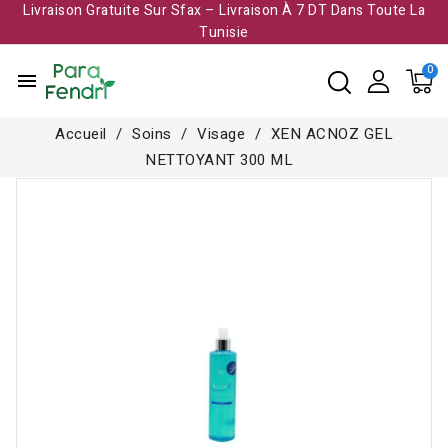
Livraison Gratuite Sur Sfax – Livraison À 7 DT Dans Toute La
Tunisie​
menu
Accueil
Soins
Visage
XEN ACNOZ GEL
NETTOYANT 300 ML