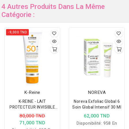
4 Autres Produits Dans La Même
Catégorie :
-9,000 TND
K-Reine
NOREVA
K-REINE - LAIT
Noreva Exfoliac Global 6
PROTECTEUR INVISIBLE
Soin Global Intensif 30 Ml
POUR VISAGE ET CORPS
80,000 TND
62,000 TND
SPF50+ 250ML
71,000 TND
Disponibilité:
958 En