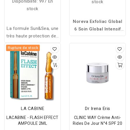
Disponibilité:
997 En
stock
stock
Noreva Exfoliac Global
La formule Sun&Sea, une
6 Soin Global Intensif
très haute protection des
est un soin anti-
peau hypersensibles au
imperfections qui exfolie,
Rupture de stock
soleil. Lait protecteur
régule le sébum et apaise
invisible SPF50+. Très
les peaux à tendance
haute protection solaire
acnéique tout en
UVB/UVA, visible,
améliorant la texture et
infrarouges et lumières
l’éclat de la peau.
bleue.
LA CABINE
Dr Irena Eris
LACABINE - FLASH EFFECT
CLINIC WAY Crème Anti-
AMPOULE 2ML
Rides De Jour N°4 SPF 20