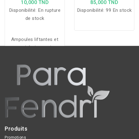
10,000 TND
85,000 TND
Disponibilité:
En rupture
Disponibilité:
99 En stock
de stock
Ampoules liftantes et
anti-fatigue qui
raffermissent, illuminent
et lissent instantanément
la peau pour un visage
éclatant et revitalisé.
Produits
Promotions