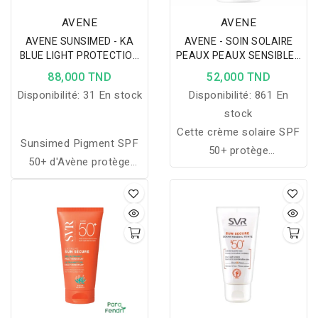
prévenant les dommages
solaires Propriétés Très
AVENE
AVENE
liés au soleil
haute protection SPF 50+
AVENE SUNSIMED - KA
AVENE - SOIN SOLAIRE
Formule liposomale
BLUE LIGHT PROTECTION
PEAUX PEAUX SENSIBLES
haute tolérance Texture
80ML
SECHES SPF 50+ 50ML
88,000 TND
52,000 TND
lait non grasse et non
Disponibilité:
31 En stock
Disponibilité:
861 En
collante Extrêmement
stock
résistant à l'eau Sans
Cette crème solaire SPF
parfum, sans paraben
Sunsimed Pigment SPF
50+ protège
Une protection longue et
50+ d'Avène protège
efficacement les peaux
sans tâches blanches.
efficacement contre les
sensibles contre les UV
lésions cutanées et les
et la lumière bleue tout
dommages UV, tout en
en hydratant durablement
apaisant la peau grâce à
avec un fini invisible.
l'eau thermale d'Avène.