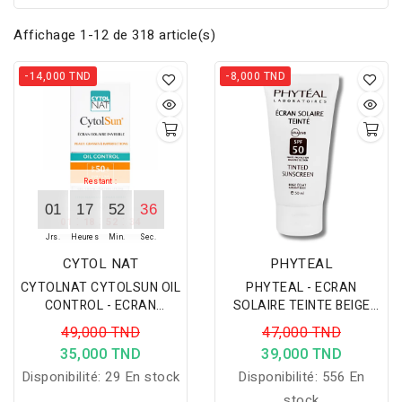
Affichage 1-12 de 318 article(s)
-14,000 TND
-8,000 TND
Restant :
01
17
52
35
:
:
:
01
18
52
33
Jrs.
Heures
Min.
Sec.
CYTOL NAT
PHYTEAL
CYTOLNAT CYTOLSUN OIL
PHYTEAL - ECRAN
CONTROL - ECRAN
SOLAIRE TEINTE BEIGE
SOLAIRE INVISIBLE SPF50+
ECLAT SPF50+ 50ML
49,000 TND
47,000 TND
50ML
35,000 TND
39,000 TND
Disponibilité:
29 En stock
Disponibilité:
556 En
stock