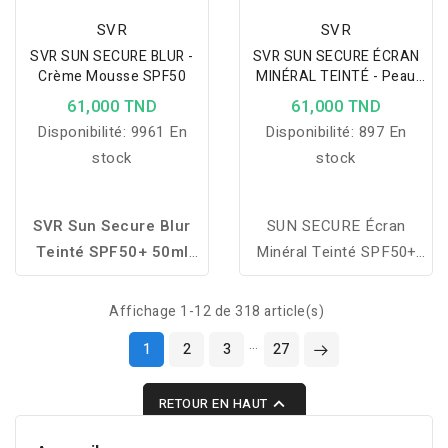
SVR
SVR
SVR SUN SECURE BLUR -
SVR SUN SECURE ÉCRAN
Crème Mousse SPF50
MINÉRAL TEINTÉ - Peau
Normale À Mixte
61,000 TND
61,000 TND
Disponibilité:
9961 En
Disponibilité:
897 En
stock
stock
SVR Sun Secure Blur
SUN SECURE Écran
Teinté SPF50+ 50ml
Minéral Teinté SPF50+
offre une très haute
est un soin qui allie très
protection solaire
haute protection SPF50+
Affichage 1-12 de 318 article(s)
UVA/UVB tout en unifiant
100% minérale et
…
1
2
3
27
le teint. Sa texture floute
maquillage. Il convient
les imperfections et
aux peaux intolérantes

RETOUR EN HAUT
laisse un fini velouté pour
mais aussi aux femmes
une peau protégée et
qui souhaitent se