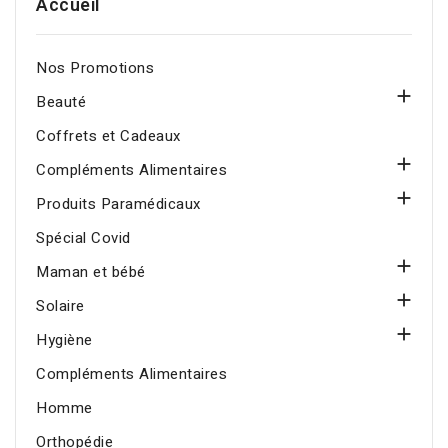
Accueil
sublimée au quotidien.
maquiller au soleil toute
l’année.
Nos Promotions

Beauté
Coffrets et Cadeaux

Compléments Alimentaires

Produits Paramédicaux
Spécial Covid

Maman et bébé

Solaire

Hygiène
Compléments Alimentaires
Homme
Orthopédie