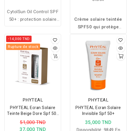
CytolSun Oil Control SPF
50+ : protection solaire
Crème solaire teintée
très haute avec effet
SPF50 qui protège
matifiant longue durée,
efficacement le visage
-14,000 TND
idéale pour les peaux
tout en unifiant le teint
Rupture de stock
grasses et à tendance
pour un fini naturel,
acnéique.
lumineux et confortable
au quotidien.
PHYTEAL
PHYTEAL
PHYTEAL Ecran Solaire
PHYTEAL Ecran Solaire
Teinte Beige Dore Spf 50+
Invisible Spf 50+
Gel Phytovera Gratuit
51,000 TND
35,000 TND
37,000 TND
Disponibilité:
9849 En