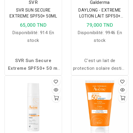
SVR
Galderma
SVR SUN SECURE
DAYLONG - EXTREME
EXTREME SPF50+ 50ML
LOTION LAIT SPF50+
100ML
65,000 TND
79,000 TND
Disponibilité:
914 En
Disponibilité:
9946 En
stock
stock
SVR Sun Secure
C'est un lait de
Extreme SPF50+ 50 ml
protection solaire destiné
est une protection solaire
aux peaux très sensibles
haute tolérance
Destiné aussi aux: Peaux
spécialement conçue
très claires (phototypes I
pour les peaux sensibles.
et II) Peaux sujettes aux
Elle protège
coups de soleil
efficacement contre les
Ensoleillement extrême
UVA/UVB tout en
(montagne, tropique)
hydratant la peau et en
Intolérance ou allergies