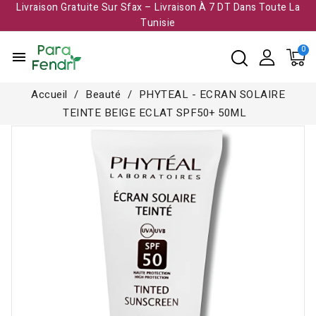
Livraison Gratuite Sur Sfax – Livraison À 7 DT Dans Toute La
Tunisie​
menu
Accueil
Beauté
PHYTEAL - ECRAN SOLAIRE
TEINTE BEIGE ECLAT SPF50+ 50ML
-8,000 TND