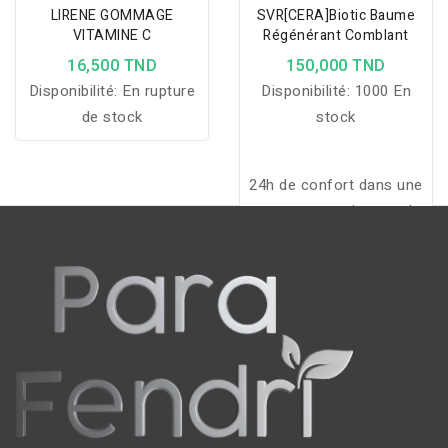
LIRENE GOMMAGE
SVR[CERA]Biotic Baume
VITAMINE C
Régénérant Comblant
16,500 TND
150,000 TND
Disponibilité:
En rupture
Disponibilité:
1000 En
de stock
stock
24h de confort dans une
texture nourrissante !