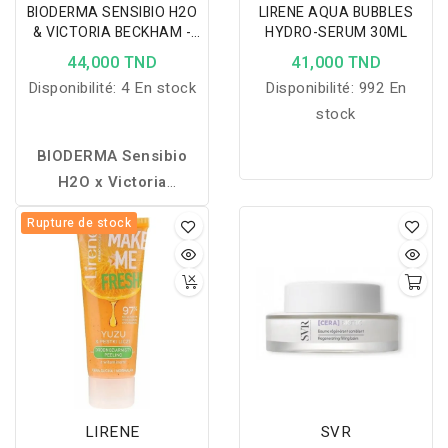
BIODERMA SENSIBIO H2O
LIRENE AQUA BUBBLES
& VICTORIA BECKHAM -
HYDRO-SERUM 30ML
EAU MICELLAIRE 500ML
44,000 TND
41,000 TND
Disponibilité:
4 En stock
Disponibilité:
992 En
stock
BIODERMA Sensibio
H2O x Victoria
Beckham
: une eau
Rupture de stock
micellaire douce qui
nettoie, démaquille et
respecte les peaux
sensibles au quotidien.
LIRENE
SVR