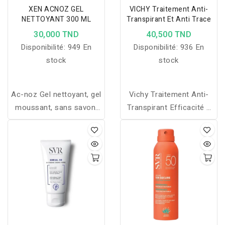
XEN ACNOZ GEL
VICHY Traitement Anti-
NETTOYANT 300 ML
Transpirant Et Anti Trace
30,000 TND
40,500 TND
Disponibilité:
949 En
Disponibilité:
936 En
stock
stock
Ac-noz Gel nettoyant, gel
Vichy Traitement Anti-
moussant, sans savon,
Transpirant Efficacité 7
pour l'hygiène des peaux
jours contient une
grasses et / ou à
nouvelle génération
tendance acnéiques
d’actif : l’anti-transpirant
micro-affiné. Il est 2 fois
plus petit que les actifs
classiques pour une
action ciblée directement
au cur des pores