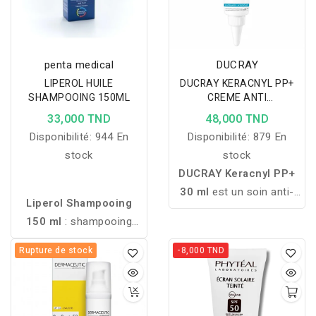
penta medical
DUCRAY
LIPEROL HUILE
DUCRAY KERACNYL PP+
SHAMPOOING 150ML
CREME ANTI
IMPERFECTIONS 30ML
33,000 TND
48,000 TND
Disponibilité:
944 En
Disponibilité:
879 En
stock
stock
DUCRAY Keracnyl PP+
30 ml
est un soin anti-
Liperol Shampooing
imperfections
150 ml
: shampooing
spécialement formulé
hydratant et apaisant aux
pour les peaux à
Rupture de stock
-8,000 TND
lipo-aminoacides et à
tendance acnéique. Il aide
l’urée. Nettoyage
à réduire les boutons,
physiologique idéal pour
limite leur réapparition et
cuirs chevelus sensibles