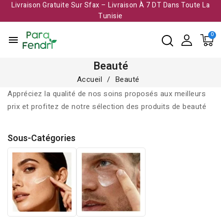
Livraison Gratuite Sur Sfax – Livraison À 7 DT Dans Toute La
Tunisie​
menu
Beauté
Accueil
Beauté
Appréciez la qualité de nos soins proposés aux meilleurs
prix et profitez de notre sélection des produits de beauté
Sous-Catégories