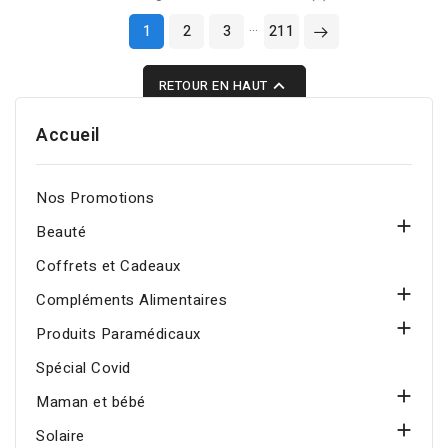
nettoie en douceur,
…
1
2
3
211
purifie la peau en
profondeur et aide à

RETOUR EN HAUT
lutter contre les
imperfections. Convient
Accueil
au visage et au corps des
peaux à tendance
acnéique.
Nos Promotions

Beauté
Coffrets et Cadeaux

Compléments Alimentaires

Produits Paramédicaux
Spécial Covid

Maman et bébé

Solaire