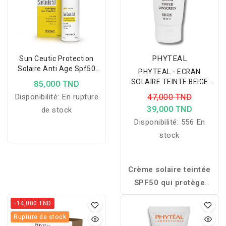
atténue les marques
et cheveux fins.
persistantes. Enrichi en
niacinamide
et
Myrtacine®
, il apaise les
irritations, améliore la
PHYTEAL
Sun Ceutic Protection
texture de la peau et
Solaire Anti Age Spf50
PHYTEAL - ECRAN
Dermaceutic
favorise un teint plus net
SOLAIRE TEINTE BEIGE
85,000 TND
ECLAT SPF50+ 50ML
et uniforme. Sa texture
Disponibilité:
En rupture
47,000 TND
légère pénètre
39,000 TND
de stock
rapidement et convient à
Disponibilité:
556 En
une utilisation
stock
quotidienne.
Crème solaire teintée
SPF50 qui protège
efficacement le visage
-14,000 TND
tout en unifiant le teint
Rupture de stock
pour un fini naturel,