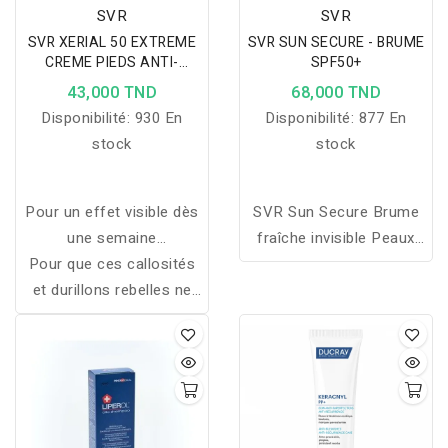
sudoraux.
SVR
SVR
SVR XERIAL 50 EXTREME
SVR SUN SECURE - BRUME
CREME PIEDS ANTI-
SPF50+
CALLOSITES 50ML
43,000 TND
68,000 TND
Disponibilité:
930 En
Disponibilité:
877 En
stock
stock
Pour un effet visible dès
SVR Sun Secure Brume
une semaine
fraîche invisible Peaux
Pour que ces callosités
d'application, il est
hypersensibles au soleil
et durillons rebelles ne
primordial d'appliquer
Enfant à partir de 3 ans,
reparaissent plus vous
cette crème sur les
adulte Absorption rapide,
pouvez utiliser en plus de
zones concernées
fini non gras SPF50+
cette crème une crème
quotidiennement.
UVB + UVA 200ml
préventive comme SVR
Xérial 30.