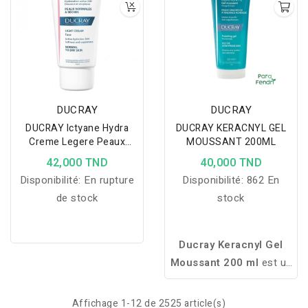
DUCRAY
DUCRAY
DUCRAY Ictyane Hydra
DUCRAY KERACNYL GEL
Creme Legere Peaux
MOUSSANT 200ML
Normales A Seches
42,000 TND
40,000 TND
Disponibilité:
En rupture
Disponibilité:
862 En
de stock
stock
Ducray Keracnyl Gel
Moussant 200 ml
est un
nettoyant sans savon
enrichi en Myrtacine. Il
Affichage 1-12 de 2525 article(s)