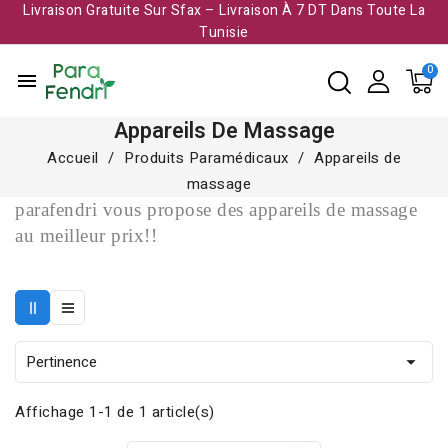
Livraison Gratuite Sur Sfax – Livraison À 7 DT Dans Toute La
Tunisie​
menu
Appareils De Massage
Accueil
Produits Paramédicaux
Appareils de
massage
parafendri vous propose des appareils de massage
au meilleur prix!!
Pertinence

Affichage 1-1 de 1 article(s)