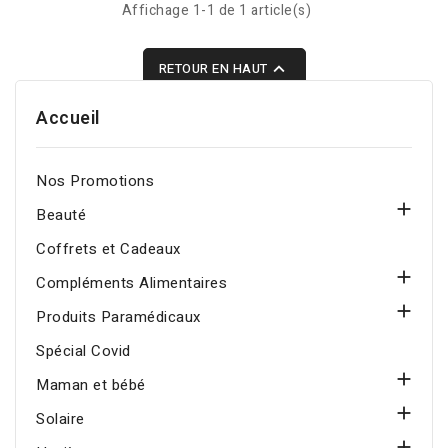
musculaires et procure
Affichage 1-1 de 1 article(s)
une relaxation rapide au
quotidien.

RETOUR EN HAUT
Accueil
Nos Promotions

Beauté
Coffrets et Cadeaux

Compléments Alimentaires

Produits Paramédicaux
Spécial Covid

Maman et bébé

Solaire
