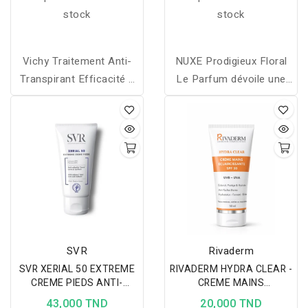
stock
stock
Vichy Traitement Anti-
NUXE Prodigieux Floral
Transpirant Efficacité 7
Le Parfum dévoile une
jours contient une
fragrance fraîche et
nouvelle génération
florale aux notes
d’actif : l’anti-transpirant
pétillantes pour une
micro-affiné. Il est 2 fois
sensation de douceur et
plus petit que les actifs
d’élégance au quotidien.
classiques pour une
action ciblée directement
au cur des pores
sudoraux.
SVR
Rivaderm
SVR XERIAL 50 EXTREME
RIVADERM HYDRA CLEAR -
CREME PIEDS ANTI-
CREME MAINS
CALLOSITES 50ML
ECLAIRCISSANTE SPF30
43,000 TND
20,000 TND