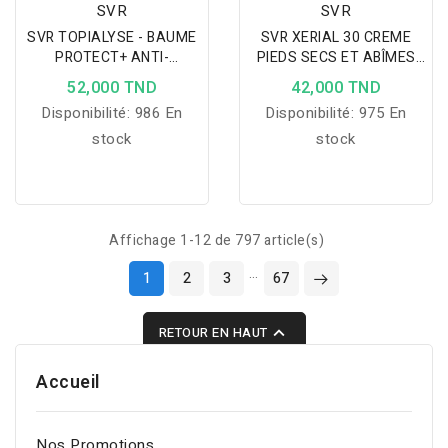
SVR
SVR
SVR TOPIALYSE - BAUME
SVR XERIAL 30 CREME
PROTECT+ ANTI-
PIEDS SECS ET ABÎMES
IRRITATIONS 200ML
50ML
52,000 TND
42,000 TND
Disponibilité:
986 En
Disponibilité:
975 En
stock
stock
Affichage 1-12 de 797 article(s)
…
1
2
3
67

RETOUR EN HAUT
Accueil
Nos Promotions