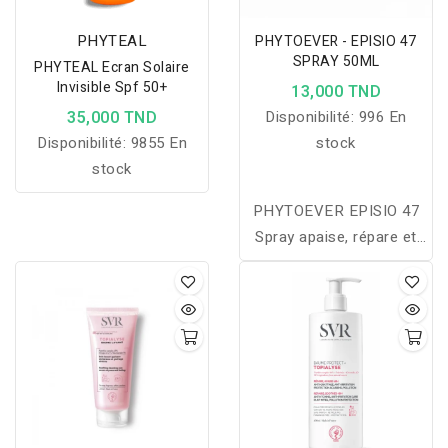
PHYTEAL
PHYTOEVER - EPISIO 47
SPRAY 50ML
PHYTEAL Ecran Solaire
Invisible Spf 50+
13,000 TND
35,000 TND
Disponibilité:
996 En
Disponibilité:
9855 En
stock
stock
PHYTOEVER EPISIO 47
Spray apaise, répare et
favorise la cicatrisation
des peaux abîmées avec
un effet frais immédiat.