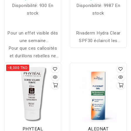
50ML
Disponibilité:
930 En
Disponibilité:
9987 En
stock
stock
Pour un effet visible dès
Rivaderm Hydra Clear
une semaine
SPF30 éclaircit les
Pour que ces callosités
d'application, il est
taches, protège des UV
et durillons rebelles ne
primordial d'appliquer
et hydrate les mains pour
reparaissent plus vous
cette crème sur les
une peau uniforme et
-8,000 TND
pouvez utiliser en plus de
zones concernées
lumineuse.
cette crème une crème
quotidiennement.
préventive comme SVR
Xérial 30.
PHYTEAL
ALEONAT