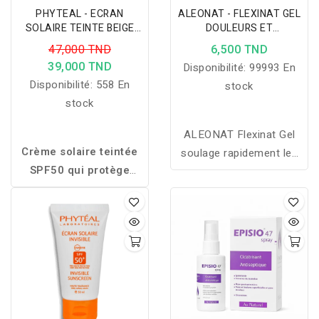
PHYTEAL - ECRAN
ALEONAT - FLEXINAT GEL
SOLAIRE TEINTE BEIGE
DOULEURS ET
ECLAT SPF50+ 50ML
ARTICULATION 50G
47,000 TND
6,500 TND
39,000 TND
Disponibilité:
99993 En
Disponibilité:
558 En
stock
stock
ALEONAT Flexinat Gel
Crème solaire teintée
soulage rapidement les
SPF50 qui protège
douleurs musculaires et
efficacement le visage
articulaires tout en
tout en unifiant le teint
favorisant la récupération
pour un fini naturel,
et le confort au
lumineux et confortable
quotidien.
au quotidien.