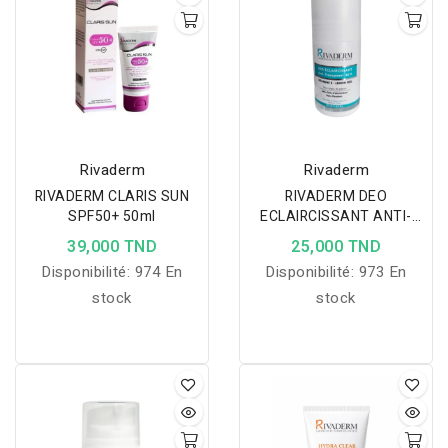
le teint pour une peau
de vieillissement, unifie le
plus lisse, éclatante et
teint, et resserre les
jeune.
pores tout en équilibrant
le sébum.
Rivaderm
Rivaderm
RIVADERM CLARIS SUN
RIVADERM DEO
SPF50+ 50ml
ECLAIRCISSANT ANTI-
TRANSPIRANT 48H 50ML
39,000 TND
25,000 TND
Disponibilité:
974 En
Disponibilité:
973 En
stock
stock