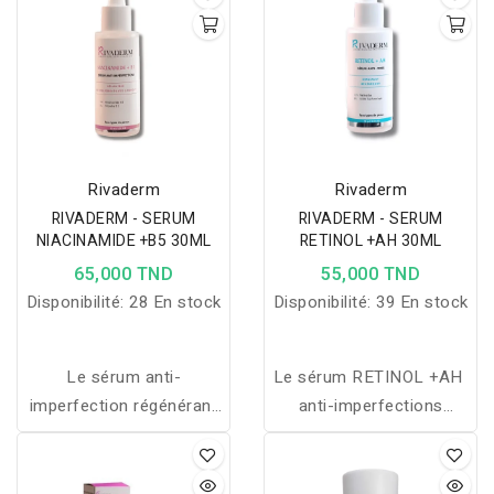
peaux Extrait de miel &
eau de rose Sans
parabène - sans alcool
Contenance : 150ml
Rivaderm
Rivaderm
RIVADERM - SERUM
RIVADERM - SERUM
NIACINAMIDE +B5 30ML
RETINOL +AH 30ML
65,000 TND
55,000 TND
Disponibilité:
28 En stock
Disponibilité:
39 En stock
Le sérum anti-
Le sérum RETINOL +AH
imperfection régénérant
anti-imperfections
réduit les signes de
régénérant à la
vieillissement, hydrate,
Niacinamide et Panthénol
régule le sébum et unifie
hydrate, réduit les signes