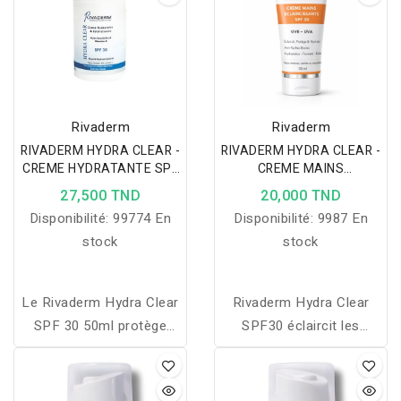
Rivaderm
Rivaderm
RIVADERM HYDRA CLEAR -
RIVADERM HYDRA CLEAR -
CREME HYDRATANTE SPF
CREME MAINS
30 50ML
ECLAIRCISSANTE SPF30
27,500 TND
20,000 TND
50ML
Disponibilité:
99774 En
Disponibilité:
9987 En
stock
stock
Le Rivaderm Hydra Clear
Rivaderm Hydra Clear
SPF 30 50ml protège
SPF30 éclaircit les
votre peau des rayons UV
taches, protège des UV
tout en l'hydratant en
et hydrate les mains pour
profondeur grâce à
une peau uniforme et