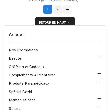
une peau nette, matifiée
la fermeté pour une peau
1
2
et équilibrée au quotidien.
visiblement plus jeune.

RETOUR EN HAUT
Accueil
Nos Promotions

Beauté
Coffrets et Cadeaux

Compléments Alimentaires

Produits Paramédicaux
Spécial Covid

Maman et bébé

Solaire