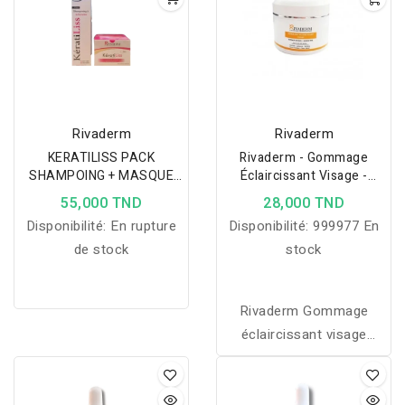
Rivaderm
Rivaderm
KERATILISS PACK
Rivaderm - Gommage
SHAMPOING + MASQUE
Éclaircissant Visage -
CAPILLAIRE
150ml
55,000 TND
28,000 TND
Disponibilité:
En rupture
Disponibilité:
999977 En
de stock
stock
Rivaderm Gommage
éclaircissant visage
Nettoie - éclaircit -
exfolie tous types de