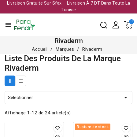
Livraison Gratuite Sur Sfax – Livraison À 7 DT Dans Toute La
Tunisie​
menu
Rivaderm
Accueil
Marques
Rivaderm
Liste Des Produits De La Marque
Rivaderm
Sélectionner

Affichage 1-12 de 24 article(s)
Rupture de stock