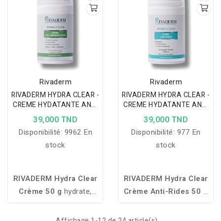
l'acide hyaluronique et à
lumineuse.
la vitamine E.
Rivaderm
Rivaderm
RIVADERM HYDRA CLEAR -
RIVADERM HYDRA CLEAR -
CREME HYDATANTE ANTI
CREME HYDATANTE ANTI
IMPERFECTIONS 50GR
RIDES 50GR
39,000 TND
39,000 TND
Disponibilité:
9962 En
Disponibilité:
977 En
stock
stock
RIVADERM Hydra Clear
RIVADERM Hydra Clear
Crème 50 g
hydrate,
Crème Anti-Rides 50 g
purifie et aide à réduire
hydrate intensément,
les imperfections pour
lisse les rides et améliore
Affichage 1-12 de 24 article(s)