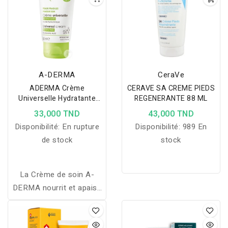
A-DERMA
CeraVe
ADERMA Crème
CERAVE SA CREME PIEDS
Universelle Hydratante
REGENERANTE 88 ML
Acide Hyaluronique Peaux
33,000 TND
43,000 TND
Fragiles Tube 50ml
Disponibilité:
En rupture
Disponibilité:
989 En
de stock
stock
La Crème de soin A-
DERMA nourrit et apaise
les peaux fragiles et
délicates de toute la
famille, elle hydrate leur