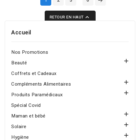
1
2
3
6
sèches et squameuses,
réduit les rugosités et

RETOUR EN HAUT
restaure durablement la
douceur, la souplesse et
Accueil
le confort de la peau.
Nos Promotions

Beauté
Coffrets et Cadeaux

Compléments Alimentaires

Produits Paramédicaux
Spécial Covid

Maman et bébé

Solaire

Hygiène