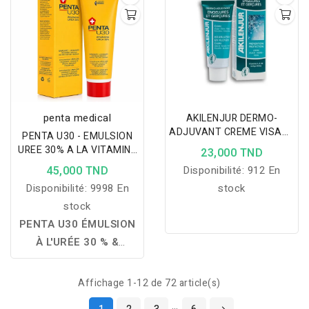
peau délicate. Crème
fondante sans effet gras
ni collant
penta medical
AKILENJUR DERMO-
ADJUVANT CREME VISAGE
PENTA U30 - EMULSION
PIEDS MAINS 75ML
UREE 30% A LA VITAMINE
23,000 TND
E 100ML
45,000 TND
Disponibilité:
912 En
Disponibilité:
9998 En
stock
stock
PENTA U30 ÉMULSION
À L'URÉE 30 % &
VITAMINE E :
hydrate
intensément, exfolie en
Affichage 1-12 de 72 article(s)
douceur les peaux très
…