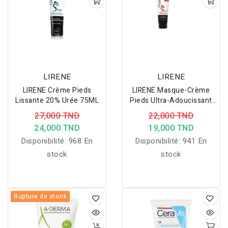
peaux fragilisées et
irritées. Il permet de
restructurer, isoler et
assouplir la peau pour
calmer les fissures.
LIRENE
LIRENE
LIRENE Crème Pieds
LIRENE Masque-Crème
Lissante 20% Urée 75ML
Pieds Ultra-Adoucissant
30% Urée 75ML
27,000 TND
22,000 TND
24,000 TND
19,000 TND
Disponibilité:
968 En
Disponibilité:
941 En
stock
stock
Rupture de stock