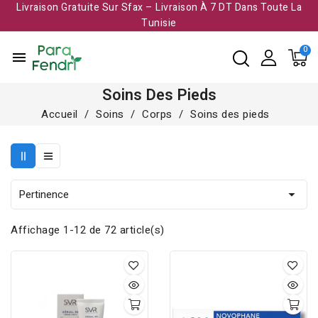
Livraison Gratuite Sur Sfax – Livraison À 7 DT Dans Toute La
Tunisie​
menu
Soins Des Pieds
Accueil
Soins
Corps
Soins des pieds
Pertinence

Affichage 1-12 de 72 article(s)