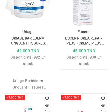
Uriage
Eucerin
URIAGE BARIÉDERM
EUCERIN UREA REPAIR
ONGUENT FISSURES
PLUS - CREME PIEDS
CREVASSES 40G
100ML
42,000 TND
45,000 TND
Disponibilité:
992 En
Disponibilité:
900 En
stock
stock
Uriage Bariéderm
Onguent Fissures
Crevasses 40 g est un
-3,000 TND
-3,000 TND
onguent spécialement
formulé pour le soin des