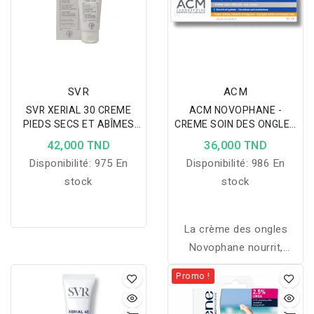
SVR
ACM
SVR XERIAL 30 CREME
ACM NOVOPHANE -
PIEDS SECS ET ABÎMES
CREME SOIN DES ONGLES
50ML
15ML
42,000 TND
36,000 TND
Disponibilité:
975 En
Disponibilité:
986 En
stock
stock
La crème des ongles
Novophane nourrit,
hydrate et renforce les
Promo !
ongles secs et cassants
pour des ongles plus