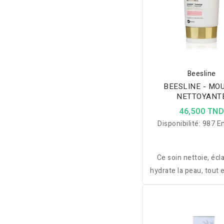
Beesline
BEESLINE - MO
NETTOYANT
BLANCHISSANTE 
46,500 TN
LIFTING 150
Disponibilité:
987 En
Ce soin nettoie, écla
hydrate la peau, tout 
les taches brunes 
laissant la peau douce
et éclatante.