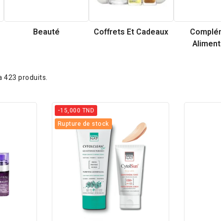
Beauté
Coffrets Et Cadeaux
Complé
Aliment
 a 423 produits.
-15,000 TND
Rupture de stock