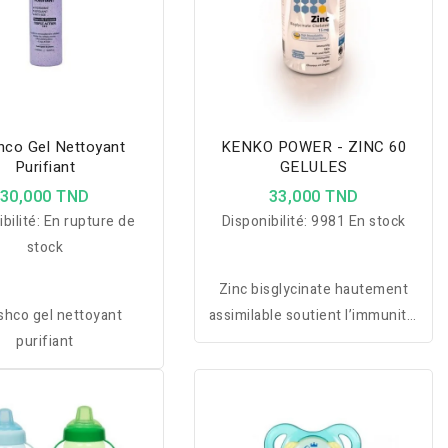
hco Gel Nettoyant
KENKO POWER - ZINC 60
Purifiant
GELULES
30,000 TND
33,000 TND
bilité:
En rupture de
Disponibilité:
9981 En stock
stock
Zinc bisglycinate hautement
shco gel nettoyant
assimilable soutient l’immunité,
purifiant
améliore la peau et protège les
cellules pour une vitalité
globale optimale.