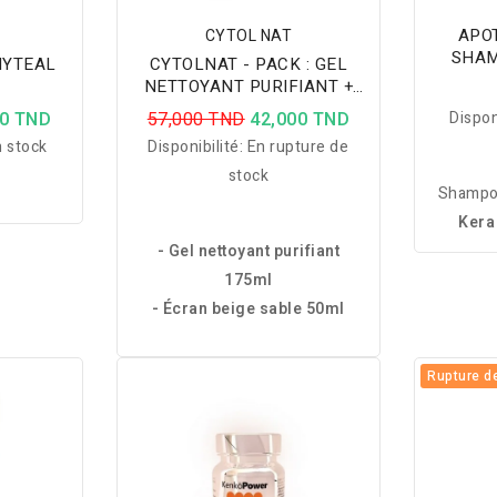
APO
CYTOL NAT
SHAM
HYTEAL
CYTOLNAT - PACK : GEL
NETTOYANT PURIFIANT +
ECRAN BEIGE SABLE
00 TND
57,000 TND
42,000 TND
Dispon
 stock
Disponibilité:
En rupture de
stock
Shampoo
Kera
- Gel nettoyant purifiant
parabens
175ml
en 
- Écran beige sable 50ml
hyalu
hydrater
s
Rupture d