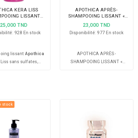
THICA KERA LISS
APOTHICA APRÈS-
POOING LISSANT
SHAMPOOING LISSANT «
250ML
KERA-LISS » 200ML
25,000 TND
23,000 TND
ibilité:
928 En stock
Disponibilité:
977 En stock
ing lissant
Apothica
APOTHICA APRÈS-
Liss sans sulfates,
SHAMPOOING LISSANT «
 ni silicones, enrichi
KERA-LISS » 200ML
kératine et acide
ronique pour lisser,
 et réparer les cheveux
ecs et abîmés.
e stock