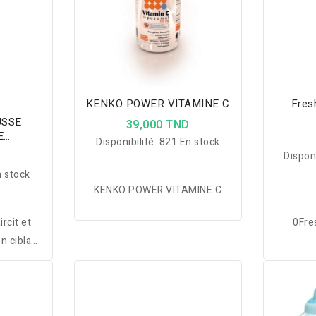
KENKO POWER VITAMINE C
Fres
USSE
39,000 TND
E
Disponibilité:
821 En stock
EFFET
D
Disponi
ML
 stock
KENKO POWER VITAMINE C
ircit et
0Fre
en ciblant
et en
, soyeuse