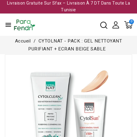
Livraison Gratuite Sur Sfax – Livraison À 7 DT Dans Toute La
Tunisie​
menu
Accueil
CYTOLNAT - PACK : GEL NETTOYANT
PURIFIANT + ECRAN BEIGE SABLE
-15,000 TND
Rupture de stock