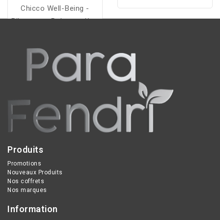
Chicco Well-Being -
60 GUMMIES
Biberon en Polypropylène
- bleu - 330ml
Produits
Promotions
Nouveaux Produits
Nos coffrets
Nos marques
Information