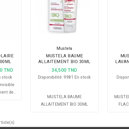
Mustela
OLAIRE
MUSTELA BAUME
MUS
200ML
ALLAITEMENT BIO 30ML
LAVA
00 TND
34,500 TND
 stock
Disponibilité:
9981 En stock
Dispon
nvisible
ment des
MUSTELA BAUME
MUSTEL
ment et
ALLAITEMENT BIO 30ML
FLAC
traces ni
ticle(s)