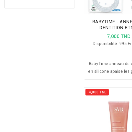
BABYTIME - ANN
DENTITION BT
7,000 TND
Disponibilité:
995 En
BabyTime anneau de d
en silicone apaise les
soulage la douleur et
le développement mo
-4,000 TND
toute sécurité