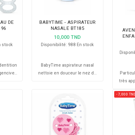
EAU DE
BABYTIME - ASPIRATEUR
196
NASALE BT185
AVENE SPRAY SO
ENFA
10,000 TND
 stock
Disponibilité:
988 En stock
Disponib
entition
BabyTime aspirateur nasal
 gencives,
nettoie en douceur le nez de
Particu
 favorise
bébé, facilite sa respiration et
très ap
teur en
assure un confort optimal en
spray 
-7,000 TN
.
toute sécurité.
spécial
parfait
facil
efficac