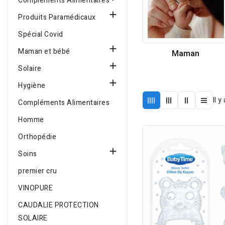
Compléments Alimentaires

Produits Paramédicaux
Spécial Covid

Maman et bébé
Maman

Solaire

Hygiène
Il y
Compléments Alimentaires
Homme
Orthopédie

Soins
premier cru
VINOPURE
CAUDALIE PROTECTION
SOLAIRE