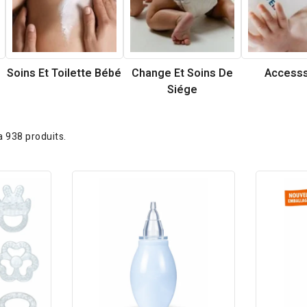
Soins Et Toilette Bébé
Change Et Soins De
Accesss
Siége
 a 938 produits.