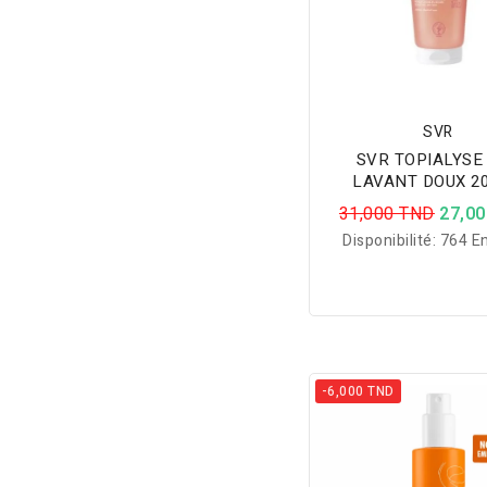
SVR
SVR TOPIALYSE
LAVANT DOUX 2
31,000 TND
27,0
Disponibilité:
764 En
-6,000 TND