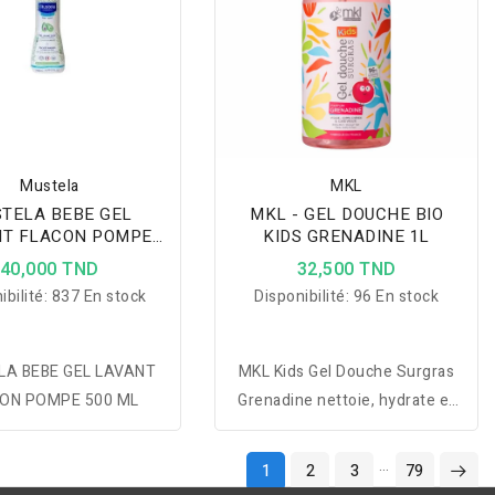
Mustela
MKL
TELA BEBE GEL
MKL - GEL DOUCHE BIO
NT FLACON POMPE
KIDS GRENADINE 1L
500 ML
40,000 TND
32,500 TND
ibilité:
837 En stock
Disponibilité:
96 En stock
A BEBE GEL LAVANT
MKL Kids Gel Douche Surgras
ON POMPE 500 ML
Grenadine nettoie, hydrate et
protège la peau délicate des
enfants avec une formule
…
1
2
3
79
douce et naturelle.