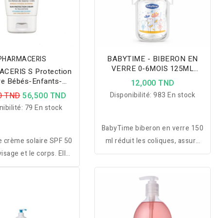
BABYTIME - BIBERON EN
PHARMACERIS
VERRE 0-6MOIS 125ML
CERIS S Protection
BT074
re Bébés-Enfants-
12,000 TND
tes SPF50+ 125ML
0 TND
56,500 TND
Disponibilité:
983 En stock
CRAN MINERAL
ibilité:
79 En stock
BabyTime biberon en verre 150
e crème solaire SPF 50
ml réduit les coliques, assure
visage et le corps. Elle
une succion naturelle et
iné pour les enfants et
préserve les nutriments pour
és à partir de 6 mois
un confort optimal de bébé.