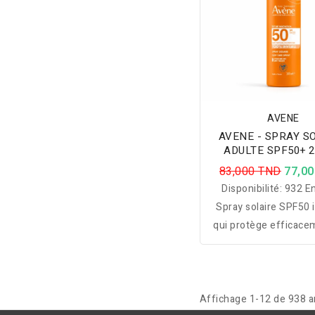
AVENE
AVENE - SPRAY S
ADULTE SPF50+ 
83,000 TND
77,0
Disponibilité:
932 En
Spray solaire SPF50 i
qui protège efficace
UV, hydrate durable
offre un fini sec sans 
effet collant.
Affichage 1-12 de 938 ar