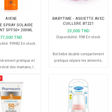
BABYTIME - ASSIETTE AVEC
AVENE
CUILLERE BT221
LAIRE
NT SPF50+ 200ML
23,000 TND
77,000 TND
Disponibilité:
998 En stock
ilité:
99982 En stock
Bol bébé double compartiment
lièrement pratique et
pratique sépare les aliments,
précié des mamans, le
conserve leur fraîcheur et
très haute protection
assure une utilisation stable et
D
 enfant est le produit
hygiénique au quotidien.
 pour une application
e et une protection
e de la peau délicate
des enfants.