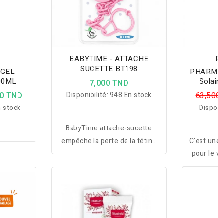
BABYTIME - ATTACHE
SUCETTE BT198
 GEL
PHARMA
00ML
Solai
7,000 TND
Adul
00 TND
Disponibilité:
948 En stock
63,50
E
 stock
Dispon
BabyTime attache-sucette
empêche la perte de la tétine
C'est un
tout en offrant confort,
pour le 
sécurité et praticité au
est dest
quotidien.
les béb