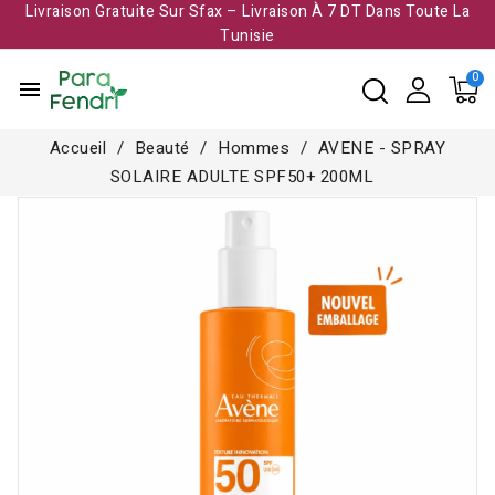
Livraison Gratuite Sur Sfax – Livraison À 7 DT Dans Toute La
Tunisie​
menu
Accueil
Beauté
Hommes
AVENE - SPRAY
SOLAIRE ADULTE SPF50+ 200ML
-6,000 TND