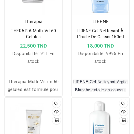
Therapia
LIRENE
THERAPIA Multi-Vit 60
LIRENE Gel Nettoyant À
Gelules
L’huile De Cassis 150ml‎
Peau Sèche
22,500 TND
18,000 TND
Disponibilité:
911 En
Disponibilité:
9995 En
stock
stock
Therapia Multi-Vit en 60
LIRENE Gel Nettoyant Argile
gélules est formulé pour
Blanche exfolie en douceur
fournir à l'organisme tous
les cellules mortes,
les apports quotidiens
désobstrue et resserre les
nécessaires en vitamines
pores et élimine l'excès de
et minéraux. Il agit
sébum, laissant la peau
efficacement contre la
lisse et lumineuse, sans