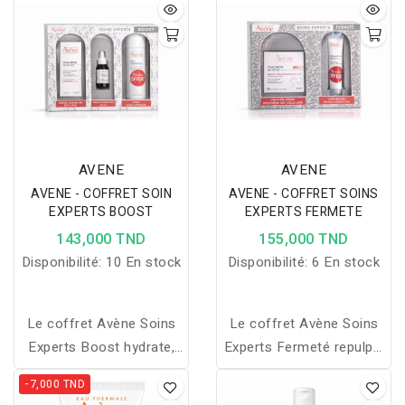
sensibles grâce à une
gelée gommante
routine complète
douceur.
associant hydratation
intense et protection
solaire quotidienne.
AVENE
AVENE
AVENE - COFFRET SOIN
AVENE - COFFRET SOINS
EXPERTS BOOST
EXPERTS FERMETE
143,000 TND
155,000 TND
Disponibilité:
10 En stock
Disponibilité:
6 En stock
Le coffret Avène Soins
Le coffret Avène Soins
Experts Boost hydrate,
Experts Fermeté repulpe,
apaise et illumine la peau
lisse et raffermit la peau
-7,000 TND
grâce à une routine
tout en corrigeant rides,