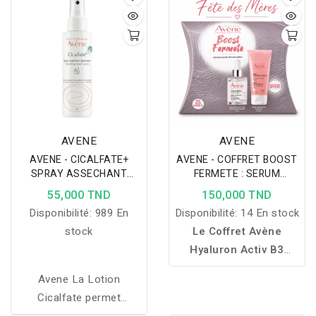
permet de nettoyer
haute protection spécial
délicatement votre peau
enfant est le produit
grâce à sa base lavante
parfait pour une
douce.
application facile et une
protection efficace de la
peau délicate des
enfants.
AVENE
AVENE
AVENE - CICALFATE+
AVENE - COFFRET BOOST
SPRAY ASSECHANT
FERMETE : SERUM
APAISANT 100ML
HYALURON ACTIV B3 +
55,000 TND
150,000 TND
GELÉE GOMMANTE
Disponibilité:
989 En
Disponibilité:
14 En stock
DOUCEUR 50ML OFFERTE
stock
Le Coffret Avène
Hyaluron Activ B3
hydrate, lisse et aide à
Avene La Lotion
corriger les signes de
Cicalfate permet
l’âge pour une peau plus