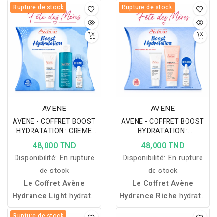
d'assècher, réparer et
ferme, lumineuse et
Rupture de stock
Rupture de stock
assainir votre peau.
revitalisée.
Agents réparateurs et
antibactériens.
AVENE
AVENE
AVENE - COFFRET BOOST
AVENE - COFFRET BOOST
HYDRATATION : CREME
HYDRATATION :
HYDRANCE LIGHT +
HYDRANCE CREME RICHE +
48,000 TND
48,000 TND
CLEANANCE GEL
GEL NETTOYANT
Disponibilité:
En rupture
Disponibilité:
En rupture
NETTOYANT + SERUM
XERACALM ET SERUM
HYDRANCE BOOST
HYDRANCE BOOST 10ML
de stock
de stock
OFFERTS
Le Coffret Avène
Le Coffret Avène
Hydrance Light
hydrate,
Hydrance Riche
hydrate,
purifie et équilibre les
nourrit et apaise
Rupture de stock