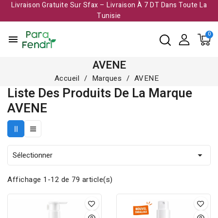
Livraison Gratuite Sur Sfax – Livraison À 7 DT Dans Toute La
Tunisie​
menu
AVENE
Accueil
Marques
AVENE
Liste Des Produits De La Marque
AVENE
Sélectionner

Affichage 1-12 de 79 article(s)