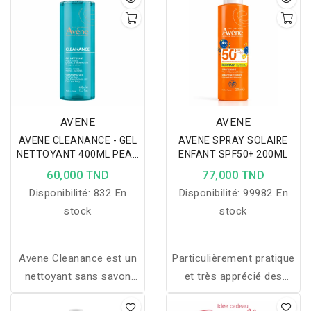
AVENE
AVENE
AVENE CLEANANCE - GEL
AVENE SPRAY SOLAIRE
NETTOYANT 400ML PEAU
ENFANT SPF50+ 200ML
MIXTE A GRASSE
60,000 TND
77,000 TND
Disponibilité:
832 En
Disponibilité:
99982 En
stock
stock
Avene Cleanance est un
Particulièrement pratique
nettoyant sans savon
et très apprécié des
pour Visage et corps
mamans, le spray très