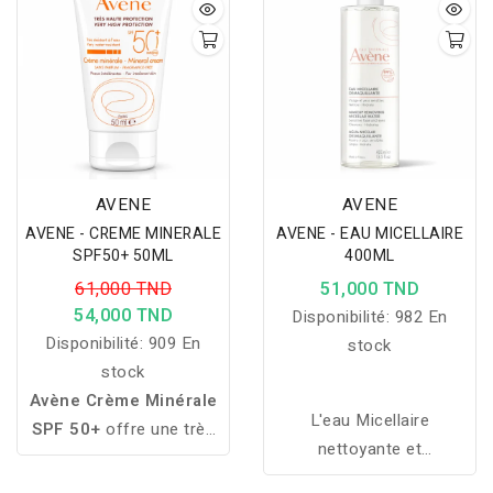
complète pour un teint
poches et cernes.
visiblement repulpé et
éclatant.
AVENE
AVENE
AVENE - CREME MINERALE
AVENE - EAU MICELLAIRE
SPF50+ 50ML
400ML
61,000 TND
51,000 TND
54,000 TND
Disponibilité:
982 En
Disponibilité:
909 En
stock
stock
Avène Crème Minérale
L'eau Micellaire
SPF 50+
offre une très
nettoyante et
haute protection solaire
démaquillante de Avène
100 % minérale aux peaux