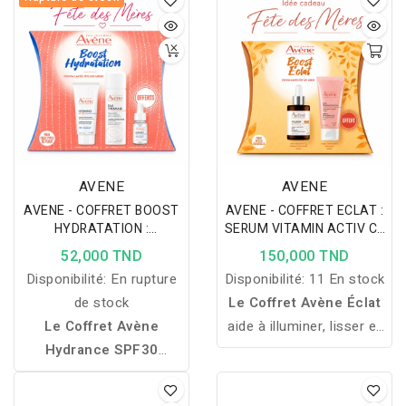
peaux normales à mixtes
intensément les peaux
pour une peau plus
sèches et sensibles pour
fraîche, douce et
une peau plus douce,
lumineuse au quotidien.
confortable et lumineuse.
AVENE
AVENE
AVENE - COFFRET BOOST
AVENE - COFFRET ECLAT :
HYDRATATION :
SERUM VITAMIN ACTIV Cg
HYDRANCE CREME SPF30+
+ GELEE GOMMANTE
52,000 TND
150,000 TND
EAU TERMALE ET SERUM
DOUCEUR 50ML OFFERTE
Disponibilité:
En rupture
Disponibilité:
11 En stock
BOOST HYDRATATION
10ML OFFERTS
de stock
Le Coffret Avène Éclat
Le Coffret Avène
aide à illuminer, lisser et
Hydrance SPF30
revitaliser la peau grâce à
hydrate, apaise et
l’association d’un sérum
protège les peaux
à la vitamine Cg et d’une