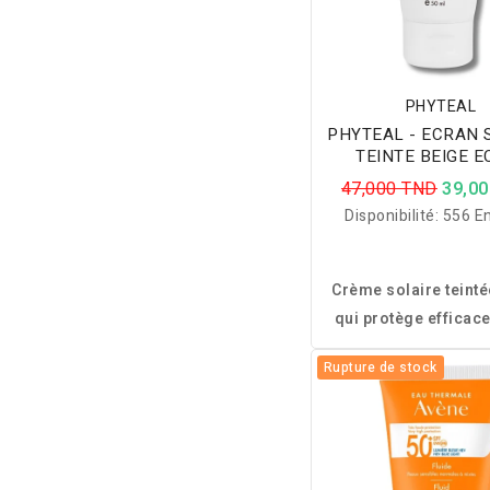
PHYTEAL
PHYTEAL - ECRAN 
TEINTE BEIGE E
SPF50+ 50M
47,000 TND
39,0
Disponibilité:
556 En
Crème solaire teint
qui protège efficac
visage tout en unifian
Rupture de stock
pour un fini naturel,
et confortable au qu