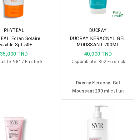
favorise un teint plus net et
uniforme. Sa texture légère
pénètre rapidement et
convient à une utilisation
PHYTEAL
DUCRAY
quotidienne.
EAL Ecran Solaire
DUCRAY KERACNYL GEL
nvisible Spf 50+
MOUSSANT 200ML
35,000 TND
40,000 TND
bilité:
9847 En stock
Disponibilité:
862 En stock
Ducray Keracnyl Gel
Moussant 200 ml
est un
nettoyant sans savon enrichi
en Myrtacine. Il nettoie en
douceur, purifie la peau en
profondeur et aide à lutter
contre les imperfections.
Convient au visage et au corps