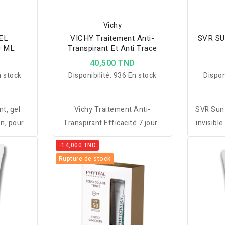
Vichy
EL
VICHY Traitement Anti-
SVR SU
0 ML
Transpirant Et Anti Trace
D
40,500 TND
 stock
Disponibilité:
936 En stock
Dispon
t, gel
Vichy Traitement Anti-
SVR Sun
n, pour
Transpirant Efficacité 7 jours
invisibl
rasses et
contient une nouvelle
au sole
-14,000 TND
néiques
génération d’actif : l’anti-
ans, adu
Rupture de stock
transpirant micro-affiné. Il est
fini n
2 fois plus petit que les actifs
classiques pour une action
ciblée directement au cur des
pores sudoraux.