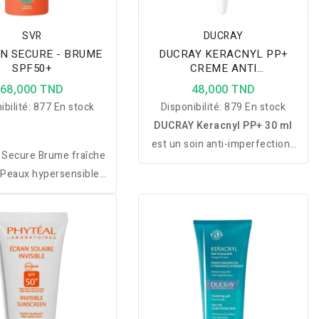
SVR
DUCRAY
N SECURE - BRUME
DUCRAY KERACNYL PP+
SPF50+
CREME ANTI
IMPERFECTIONS 30ML
68,000 TND
48,000 TND
ibilité:
877 En stock
Disponibilité:
879 En stock
DUCRAY Keracnyl PP+ 30 ml
est un soin anti-imperfections
 Secure Brume fraîche
spécialement formulé pour les
e Peaux hypersensibles
peaux à tendance acnéique. Il
il Enfant à partir de 3
aide à réduire les boutons,
lte Absorption rapide,
limite leur réapparition et
on gras SPF50+ UVB +
atténue les marques
UVA 200ml
persistantes. Enrichi en
niacinamide
et
Myrtacine®
, il
apaise les irritations, améliore
la texture de la peau et