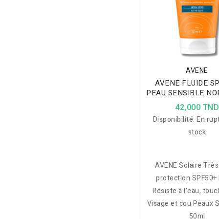
AVENE
AVENE FLUIDE SP
PEAU SENSIBLE N
A MIXTES 50
42,000 TN
Disponibilité:
En rup
stock
AVENE Solaire Très
protection SPF50+ 
Résiste à l'eau, tou
Visage et cou Peaux 
Normales à Mix
50ml