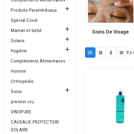
Compléments Alimentaires

Produits Paramédicaux
Spécial Covid

Maman et bébé
Soins De Visage

Solaire

Hygiène
Il 
Compléments Alimentaires
Homme
Orthopédie

Soins
premier cru
VINOPURE
CAUDALIE PROTECTION
SOLAIRE