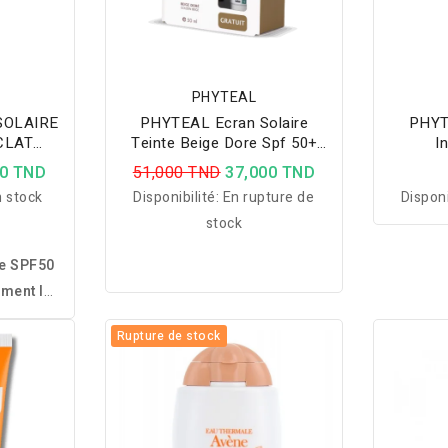
PHYTEAL
SOLAIRE
PHYTEAL Ecran Solaire
PHYT
CLAT
Teinte Beige Dore Spf 50+
I
L
Gel Phytovera Gratuit
00 TND
51,000 TND
37,000 TND
 stock
Disponibilité:
En rupture de
Disponi
stock
ée SPF50
ement le
t le teint
Rupture de stock
 lumineux
otidien.