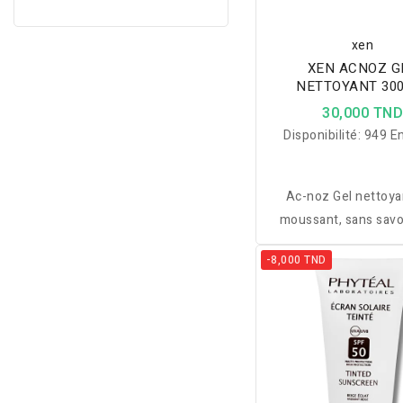
xen
XEN ACNOZ G
NETTOYANT 30
30,000 TN
Disponibilité:
949 En
Ac-noz Gel nettoyan
moussant, sans savo
l'hygiène des peaux g
-8,000 TND
/ ou à tendance ac