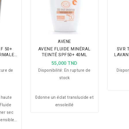
AVENE
F 50+
AVENE FLUIDE MINÉRAL
SVR 
ORMALES
TEINTÉ SPF50+ 40ML
LAVAN
ML
D
55,000 TND
ture de
Disponibilité:
En rupture de
Dispon
stock
 haute
0donne un éclat translucide et
Fluide
ensoleillé
cher sec
Sensibles
tes