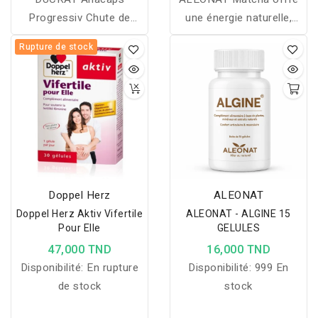
Progressiv Chute de
une énergie naturelle,
Cheveux chronique
améliore la concentration
Rupture de stock
Situations durables
et soutient la
Hérédité, origine
performance mentale
hormonale Préserve le
sans effet de fatigue.
capital capillaire Pour les
cheveux Complément
alimentaire Géllules 30
Doppel Herz
ALEONAT
Doppel Herz Aktiv Vifertile
ALEONAT - ALGINE 15
Pour Elle
GELULES
47,000 TND
16,000 TND
Disponibilité:
En rupture
Disponibilité:
999 En
de stock
stock