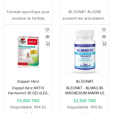
formule specifique pour
ALEONAT ALGINE
soutenir la fertilite
soutient les articulations,
masculine
réduit les douleurs et
améliore la mobilité tout
en favorisant la
récupération et le
renforcement osseux.
Doppel Herz
ALEONAT
Doppel Herz AKTIV
ALEONAT - ALMAG B6
Harmonivit 30 GELULES,
MAGNESIUM MARIN 60
Anti Stress
GELULES
33,000 TND
22,500 TND
Disponibilité:
994 En
Disponibilité:
995 En