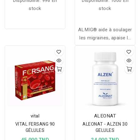
Disponibilité:
996 En
Disponibilité:
1000 En
stock
stock
ALMIG® aide à soulager
les migraines, apaise le
système nerveux et
contribue à réduire la
fréquence des crises
grâce à une formule
naturelle.
vital
ALEONAT
VITAL FERSANG 90
ALEONAT - ALZEN 30
GÉLULES
GELULES