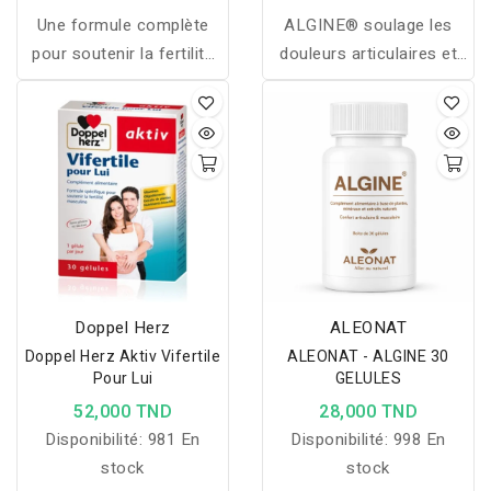
Une formule complète
ALGINE® soulage les
pour soutenir la fertilité
douleurs articulaires et
et la santé de la fonction
musculaires, améliore la
reproductrice féminine
mobilité et favorise la
Pour les femmes qui
récupération grâce à une
veulent améliorer leurs
formule naturelle
chances de devenir
complète.
maman
Doppel Herz
ALEONAT
Doppel Herz Aktiv Vifertile
ALEONAT - ALGINE 30
Pour Lui
GELULES
52,000 TND
28,000 TND
Disponibilité:
981 En
Disponibilité:
998 En
stock
stock