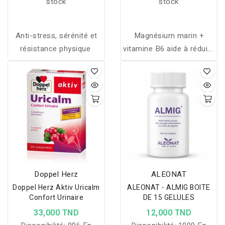
stock
stock
Anti-stress, sérénité et
Magnésium marin +
résistance physique
vitamine B6 aide à réduire
la fatigue, soutenir le
système nerveux et
améliorer l’énergie grâce
à une formule hautement
dosée.
Doppel Herz
ALEONAT
Doppel Herz Aktiv Uricalm
ALEONAT - ALMIG BOITE
Confort Urinaire
DE 15 GELULES
33,000 TND
12,000 TND