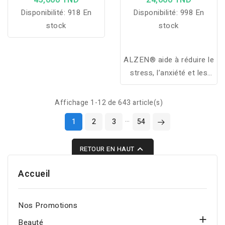
45,000 TND
24,000 TND
Disponibilité:
918 En
Disponibilité:
998 En
stock
stock
ALZEN® aide à réduire le
stress, l’anxiété et les
troubles du sommeil tout
en favorisant l’équilibre
Affichage 1-12 de 643 article(s)
émotionnel grâce à une
…
1
2
3
54
formule naturelle.

RETOUR EN HAUT
Accueil
Nos Promotions

Beauté