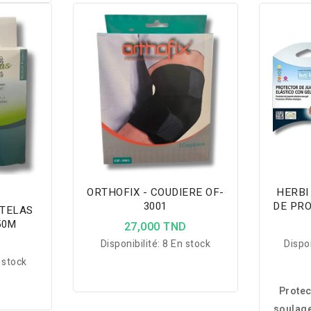
e gros
uleur et
 et nuit
timal.
ORTHOFIX - COUDIERE OF-
HERBI
3001
DE PRO
ATELAS
V
50M
27,000 TND
D
Disponibilité:
8 En stock
Dispon
 stock
Protec
soulage