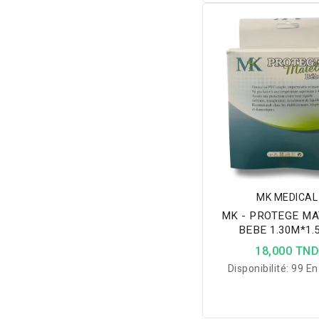
progressivement l
orteil, soulage la do
peut être porté jour
pour un confort op
MK MEDICAL
MK - PROTEGE M
BEBE 1.30M*1.
18,000 TN
Disponibilité:
99 En