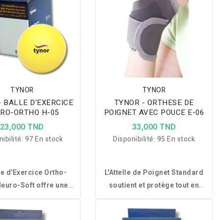
TYNOR
TYNOR
- BALLE D'EXERCICE
TYNOR - ORTHESE DE
RO-ORTHO H-05
POIGNET AVEC POUCE E-06
23,000 TND
33,000 TND
ibilité:
97 En stock
Disponibilité:
95 En stock
le d'Exercice Ortho-
L'Attelle de Poignet Standard
euro-Soft offre une
soutient et protège tout en
nte résilience, idéale
offrant un confort optimal
 les exercices de
grâce à sa compression