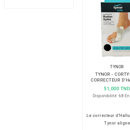
TYNOR
TYNOR - CORT
CORRECTEUR D'H
VALGUS K1
51,000 TN
Disponibilité:
68 En
Le correcteur d'Hall
Tynor align