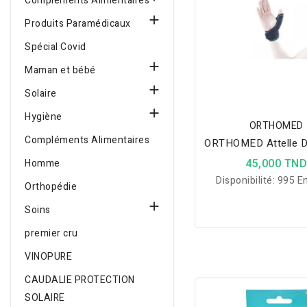
Compléments Alimentaires

Produits Paramédicaux
Spécial Covid

Maman et bébé

Solaire

Hygiène
ORTHOMED
Compléments Alimentaires
ORTHOMED Attelle 
45,000 TN
Homme
Disponibilité:
995 En
Orthopédie

Soins
premier cru
VINOPURE
CAUDALIE PROTECTION
SOLAIRE