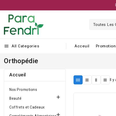
All Categories
Acceuil
Promotion
menu
Orthopédie
Accueil
Il y
Nos Promotions

Beauté
Coffrets et Cadeaux
