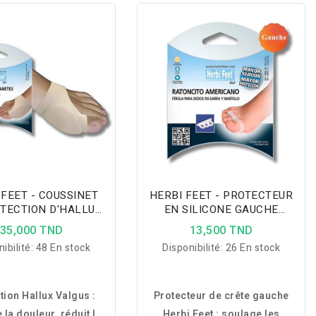
 FEET - COUSSINET
HERBI FEET - PROTECTEUR
TECTION D'HALLUX
EN SILICONE GAUCHE
ALGUS 6013.5
6006.10
35,000 TND
13,500 TND
ibilité:
48 En stock
Disponibilité:
26 En stock
tion Hallux Valgus :
Protecteur de crête gauche
 la douleur, réduit la
Herbi Feet : soulage les