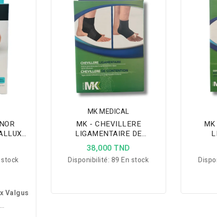
personnalisé et haute
rééducat
conformité pour une
main et 
guérison optimale.
une fo
MK MEDICAL
YNOR
MK - CHEVILLERE
MK 
ALLUX
LIGAMENTAIRE DE
L
4
CONTENTION
ROTUL
D
38,000 TND
 stock
Disponibilité:
89 En stock
Dispon
ux Valgus
e