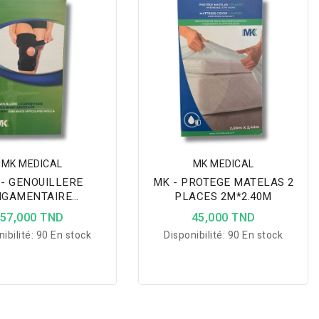
ion du poignet, de la
contrôlée et son ajustement
des doigts, favorisant
anatomique pour le pouce.
rte observance des
patients.
MK MEDICAL
MK MEDICAL
- GENOUILLERE
MK - PROTEGE MATELAS 2
IGAMENTAIRE
PLACES 2M*2.40M
IENNE ARTICULEE
57,000 TND
45,000 TND
ibilité:
90 En stock
Disponibilité:
90 En stock