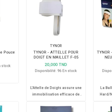
TYNOR
De Pouce
TYNOR - ATTELLE POUR
TYNOR 
DOIGT EN MAILLET F-05
NEU
D
20,000 TND
 stock
Disponibilité:
96 En stock
Dispon
L'Attelle de Doigts assure une
La Bal
immobilisation efficace de
Hard/N
l'articulation DIP, offrant
excelle
confort, ajustement
pour