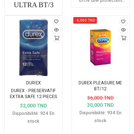
offre une protection
ULTRA BT/3
renforcée grâce à une
conception plus épaisse
-6,000 TND
et extra lubrifiée, tout en
maintenant confort et
fiabilité.
DUREX
DUREX PLEASURE ME
BT/12
DUREX - PRESERVATIF
EXTRA SAFE 12 PIECES
36,000 TND
30,000 TND
32,000 TND
Disponibilité:
934 En
Disponibilité:
924 En
stock
stock