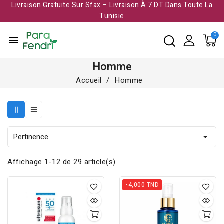
Livraison Gratuite Sur Sfax – Livraison À 7 DT Dans Toute La
Tunisie​
menu
Homme
Accueil
Homme
Pertinence

Affichage 1-12 de 29 article(s)
-4,000 TND