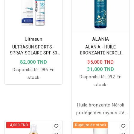
Ultrasun
ALANIA
ULTRASUN SPORTS -
ALANIA - HUILE
SPRAY SOLAIRE SPF 50
BRONZANTE NEROLI
150 ML
150ML
82,000 TND
35,000 TND
31,000 TND
Disponibilité:
986 En
Disponibilité:
992 En
stock
stock
Huile bronzante Néroli
protége des rayons UV
du soleil tout en
-4,000 TND
Rupture de stock
stimulant le bronzage