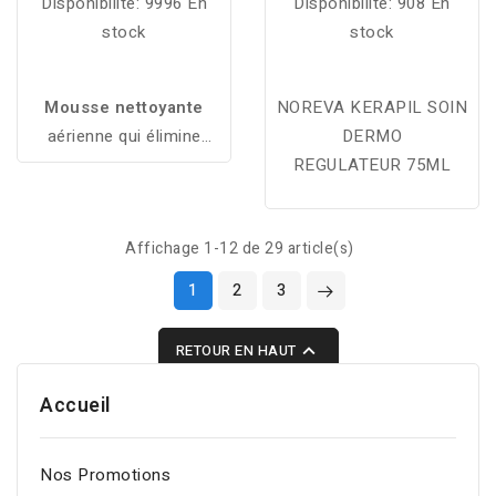
Disponibilité:
9996 En
Disponibilité:
908 En
stock
stock
Mousse nettoyante
NOREVA KERAPIL SOIN
aérienne qui élimine
DERMO
maquillage, sébum et
REGULATEUR 75ML
pollution tout en lissant
le grain de peau grâce à
Affichage 1-12 de 29 article(s)
un micro-peeling doux
pour un effet peau neuve.
1
2
3

RETOUR EN HAUT
Accueil
Nos Promotions