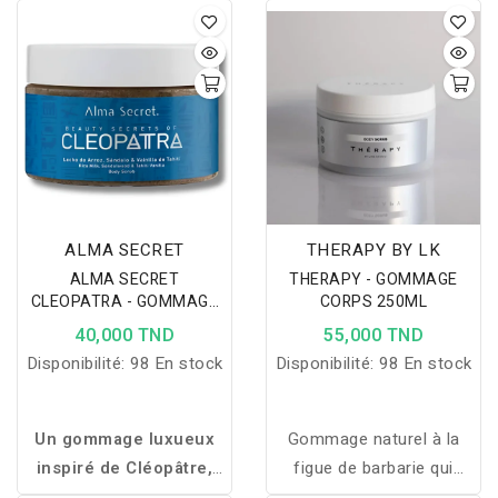
les cellules mortes,
efficace pour adoucir,
des pépins de raisin, qui
laisse la peau douce et
hydrater et raffermir la
vous aideront à retrouver
protégée, et offre un
peau grâce à 10% d’acide
une peau plus lisse et à
nettoyage en profondeur
glycolique.
l'éclat naturel.
pour une peau neuve.
ALMA SECRET
THERAPY BY LK
ALMA SECRET
THERAPY - GOMMAGE
CLEOPATRA - GOMMAGE
CORPS 250ML
CORPS 250ML
40,000 TND
55,000 TND
Disponibilité:
98 En stock
Disponibilité:
98 En stock
Un gommage luxueux
Gommage naturel à la
inspiré de Cléopâtre,
figue de barbarie qui
qui exfolie, nourrit et
exfolie en douceur et