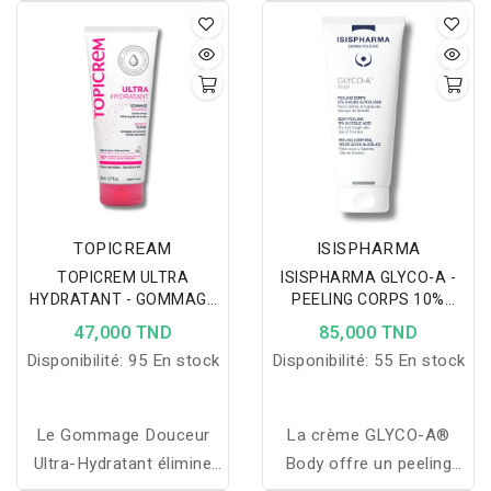
la peau, • Corrige et
présentent des
prévient l’apparition des
irrégularités, des
tâches pigmentaires.
squames ou encore des
poils incarnés ? Ne
manquez pas le tout
nouveau gommage Corps
Xerial conçu par SVR ! Le
gommage Corps SVR
Xerial est doté d'une
TOPICREAM
ISISPHARMA
composition garantie à
TOPICREM ULTRA
ISISPHARMA GLYCO-A -
100% d'origine naturelle.
HYDRATANT - GOMMAGE
PEELING CORPS 10%
Sa formule est adaptée à
DOUCEUR 200ML
200ML
47,000 TND
85,000 TND
une utilisation sur les
Disponibilité:
95 En stock
Disponibilité:
55 En stock
peaux sensibles, ainsi
que pour les épidermes
secs voire très secs. Ce
Le Gommage Douceur
La crème GLYCO-A®
soin gommant renferme
Ultra-Hydratant élimine
Body offre un peeling
des noyaux d'olives et