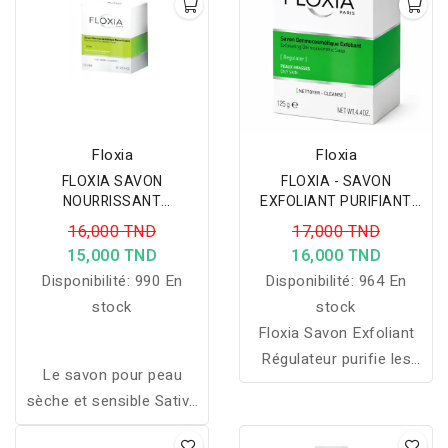
divers extraits d'origine
végétale et marine.
Floxia
Floxia
FLOXIA SAVON
FLOXIA - SAVON
NOURRISSANT
EXFOLIANT PURIFIANT
HYDRATANT 125 G
SEBOREGULATEUR 125 G
16,000 TND
17,000 TND
15,000 TND
16,000 TND
Disponibilité:
990 En
Disponibilité:
964 En
stock
stock
Floxia Savon Exfoliant
Régulateur purifie les
Le savon pour peau
peaux grasses, élimine
sèche et sensible Sative
les impuretés et aide à
nettoie, nourrit et hydrate
réguler l’excès de sébum