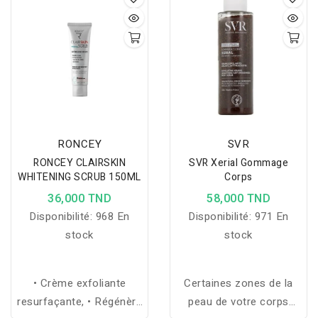
l’épiderme en douceur. Il
pour une peau nette et
élimine les impuretés du
éclatante.
corps, des mains et du
visage. Ce savon surgras
enrichi glycérine et graine
d’avoine adoucit la peau
sans l’assécher.
RONCEY
SVR
RONCEY CLAIRSKIN
SVR Xerial Gommage
WHITENING SCRUB 150ML
Corps
36,000 TND
58,000 TND
Disponibilité:
968 En
Disponibilité:
971 En
stock
stock
• Crème exfoliante
Certaines zones de la
resurfaçante, • Régénère
peau de votre corps