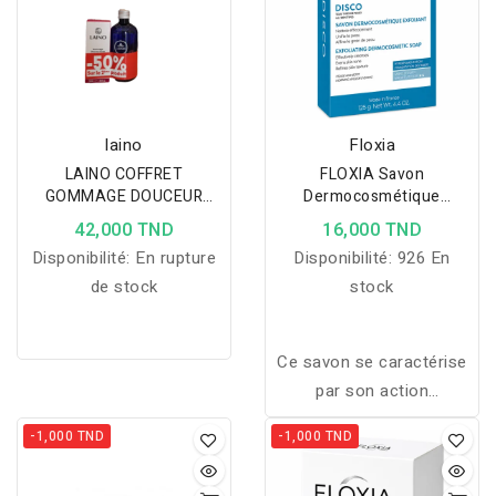
laino
Floxia
LAINO COFFRET
FLOXIA Savon
GOMMAGE DOUCEUR
Dermocosmétique
ECLAT 50ML+ EAU DE
Exfoliant ECLAIRCISSANT
42,000 TND
16,000 TND
ROSE 50%
125 G
Disponibilité:
En rupture
Disponibilité:
926 En
de stock
stock
Ce savon se caractérise
par son action
gommante, nettoyante,
-1,000 TND
-1,000 TND
revigorante et aide à
unifier le teint grâce aux