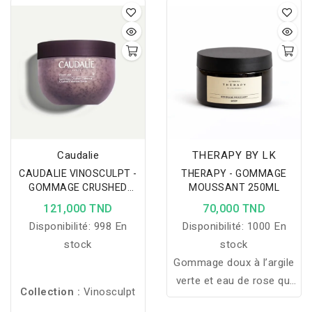
illumine la peau tout en
révèle une peau lisse et
la parfumant
éclatante.
délicatement de notes
sucrées de bois de
santal et de vanille.
Caudalie
THERAPY BY LK
CAUDALIE VINOSCULPT -
THERAPY - GOMMAGE
GOMMAGE CRUSHED
MOUSSANT 250ML
CABERNET 250G
121,000 TND
70,000 TND
Disponibilité:
998 En
Disponibilité:
1000 En
stock
stock
Gommage doux à l’argile
verte et eau de rose qui
Collection :
Vinosculpt
exfolie, purifie et révèle