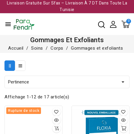
Livraison Gratuite Sur Sfax – Livraison À 7 DT Dans Toute La
Tunisie​
menu
Gommages Et Exfoliants
Accueil
Soins
Corps
Gommages et exfoliants
Pertinence

Affichage 1-12 de 17 article(s)
Rupture de stock