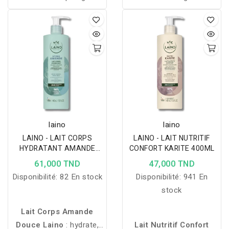
les impuretés tout en
huiles méditerranéennes
hydratant la peau, même
pour nourrir et sublimer
les plus fragiles. L’extrait
visage, corps et cheveux.
de miel de lavande bio
apporte douceur et
confort et redonne de
l’énergie aux cellules
cutanées. L’extrait de
lavande, puissant anti-
laino
laino
oxydant naturel qui lutte
LAINO - LAIT CORPS
LAINO - LAIT NUTRITIF
contre les radicaux libres
HYDRATANT AMANDE
CONFORT KARITE 400ML
dans l’organisme, booste
DOUCE 400ML
61,000 TND
47,000 TND
la régénération de la peau
Disponibilité:
82 En stock
Disponibilité:
941 En
et améliore l’éclat. Grâce
stock
à sa texture miel-en-huile
et son parfum addictif,
Lait Corps Amande
LAINO GEL NETTOYANT
Douce Laino
: hydrate,
Lait Nutritif Confort