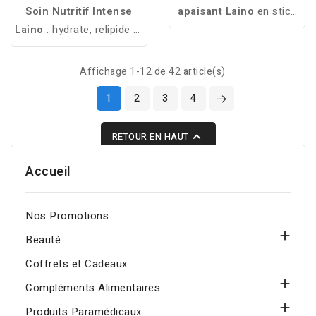
Soin Nutritif Intense
apaisant Laino
en stick
Laino
: hydrate, relipide et
est spécialement conçu
apaise les peaux extra
pour les peaux sensibles.
sèches à tendance
Formulé avec de l'argile
Affichage 1-12 de 42 article(s)
atopique, tout en les
rose, du chanvre et du
1
2
3
4
protégeant jour après
kakadu, il hydrate, purifie
jour.
et apaise, tout en

RETOUR EN HAUT
atténuant les rougeurs et
en ravivant l'éclat du
Accueil
teint.
Nos Promotions

Beauté
Coffrets et Cadeaux

Compléments Alimentaires

Produits Paramédicaux