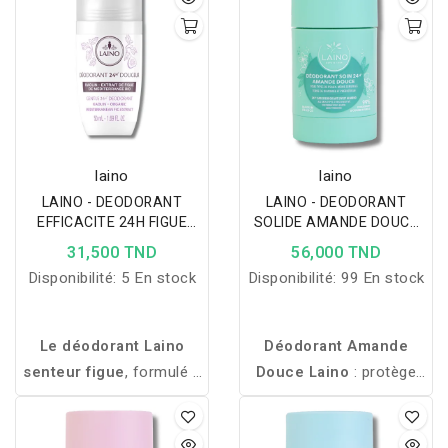
laino
laino
LAINO - DEODORANT
LAINO - DEODORANT
EFFICACITE 24H FIGUE
SOLIDE AMANDE DOUCE
50ML
60GR
31,500 TND
56,000 TND
Disponibilité:
5 En stock
Disponibilité:
99 En stock
Le déodorant Laino
Déodorant Amande
senteur figue
, formulé à
Douce Laino
: protège
97% d'ingrédients
24h contre les odeurs,
d'origine naturelle,
hydrate et adoucit la