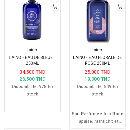
transpiration et hydrate
peau, sans traces
les peaux sensibles.
blanches, avec des
ingrédients 100%
naturels.
laino
laino
LAINO - EAU DE BLEUET
LAINO - EAU FLORALE DE
250ML
ROSE 250ML
34,500 TND
25,000 TND
28,500 TND
19,000 TND
Disponibilité:
978 En
Disponibilité:
849 En
stock
stock
Eau Parfumée à la Rose
: apaise, rafraîchit et
illumine la peau tout en