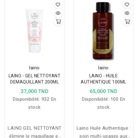
éliminant les impuretés et
en réveillant l’éclat du
teint.
laino
laino
LAINO - GEL NETTOYANT
LAINO - HUILE
DEMAQUILLANT 200ML
AUTHENTIQUE 100ML
37,000 TND
65,000 TND
Disponibilité:
932 En
Disponibilité:
100 En
stock
stock
LAINO GEL NETTOYANT
Laino Huile Authentique :
élimine le maquillage et
soin multi-usages aux