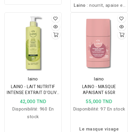
MOUSSANT APAISANT
nourrit et protège les
Laino
: nourrit, apaise et
offre un moment unique
peaux sèches tout en
hydrate les peaux très
de bien-être pour une
apportant confort,
sèches pendant 24h, tout
peau fraîche, apaisée et
souplesse et douceur
en protégeant et
revitalisée. L’épiderme
toute la journée.
adoucissant la peau.
est parfaitement nettoyé,
son confort préservé et
sa régénération
optimisée.
laino
laino
LAINO - LAIT NUTRITIF
LAINO - MASQUE
INTENSE EXTRAIT D'OLIVE
APAISANT 65GR
ET VITAMINE E 400ML
42,000 TND
55,000 TND
Disponibilité:
960 En
Disponibilité:
97 En stock
stock
Le masque visage