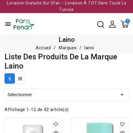
Livraison Gratuite Sur Sfax – Livraison À 7 DT Dans Toute La
Tunisie​
menu
Laino
Accueil
Marques
laino
Liste Des Produits De La Marque
Laino
Sélectionner

Affichage 1-12 de 42 article(s)