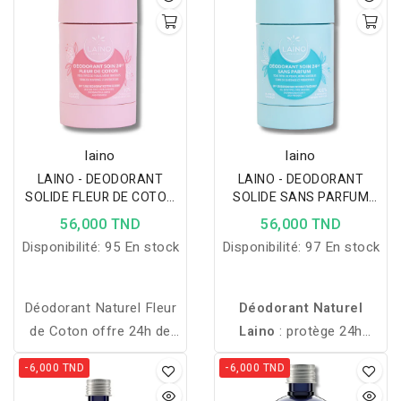
protège pendant 24h,
peau, sans traces
tout en apaisant et
blanches, avec un parfum
parfumant délicatement
doux d’amande.
la peau.
laino
laino
LAINO - DEODORANT
LAINO - DEODORANT
SOLIDE FLEUR DE COTON
SOLIDE SANS PARFUM
60GR
60GR
56,000 TND
56,000 TND
Disponibilité:
95 En stock
Disponibilité:
97 En stock
Déodorant Naturel Fleur
Déodorant Naturel
de Coton offre 24h de
Laino
: protège 24h
protection, neutralise les
contre les odeurs,
-6,000 TND
-6,000 TND
odeurs, régule la
hydrate et adoucit la