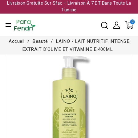
Livraison Gratuite Sur Sfax – Livraison À 7 DT Dans Toute La
Tunisie​
menu
Accueil
Beauté
LAINO - LAIT NUTRITIF INTENSE
EXTRAIT D'OLIVE ET VITAMINE E 400ML