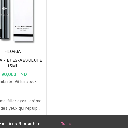
FILORGA
A - EYES-ABSOLUTE
15ML
190,000 TND
ibilité:
98 En stock
time-filler eyes : crème
 des yeux qui repulpe,
les ridules, réduit le
ment et renforce les
Horaires Ramadhan
Tunis