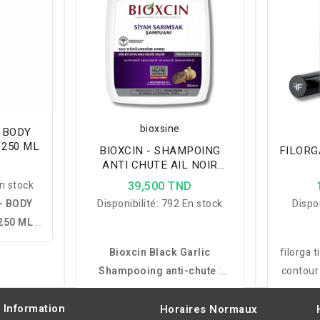
bioxsine
 BODY
 250 ML
BIOXCIN - SHAMPOING
FILORG
ANTI CHUTE AIL NOIR
D
300ML
n stock
39,500 TND
– BODY
Disponibilité:
792 En stock
Dispon
50 ML :
pour le
Bioxcin Black Garlic
filorga 
inines,
Shampooing anti-chute
:
contour
antes,
formule au Biocomplex B11 et
lisse 
ion de
ail noir pour réduire la chute
relâche
Information
Horaires Normaux
un voile