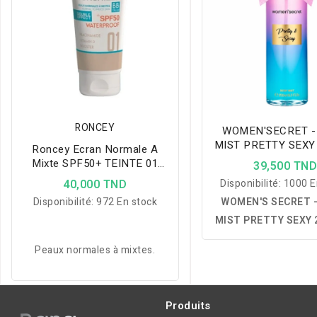
RONCEY
WOMEN'SECRET -
MIST PRETTY SEXY
Roncey Ecran Normale A
Mixte SPF50+ TEINTE 01
39,500 TN
50ml
40,000 TND
Disponibilité:
1000 E
Disponibilité:
972 En stock
WOMEN'S SECRET 
MIST PRETTY SEXY 2
une brume parfumée 
Peaux normales à mixtes.
corps aux notes fém
fraîches et séduis
offrant une sensat
Produits
fraîcheur durable et 