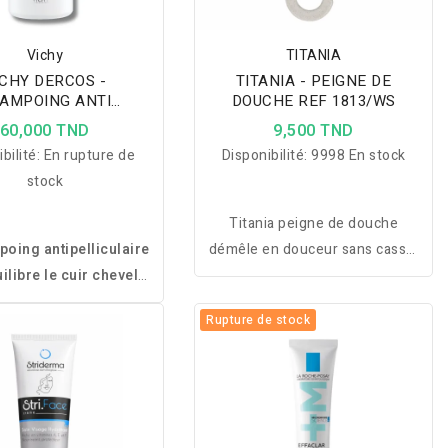
Vichy
TITANIA
ICHY DERCOS -
TITANIA - PEIGNE DE
AMPOING ANTI
DOUCHE REF 1813/WS
CULAIRE CHEVEUX
60,000 TND
9,500 TND
SECS 390ML
bilité:
En rupture de
Disponibilité:
9998 En stock
stock
Titania peigne de douche
oing antipelliculaire
démêle en douceur sans casse,
ilibre le cuir chevelu,
avec un crochet pratique et
les pellicules visibles
une conception éco-
Rupture de stock
et soulage les
responsable.
ngeaisons dès la
mière utilisation.