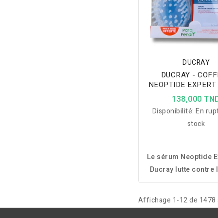
DUCRAY
DUCRAY - COF
NEOPTIDE EXPERT
ANTI CHUTE 
138,000 TN
CROISSANCE + BR
Disponibilité:
En rup
MASSAGE OFFE
stock
Le sérum Neoptide E
Ducray lutte contre 
de cheveux, stimul
croissance et amé
Affichage 1-12 de 1478 a
densité, volume et 