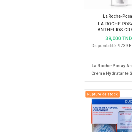
La Roche-Pos
LA ROCHE POSA
ANTHELIOS CR
HYDRATANTE SPF50
39,000 TN
THERMALE OFF
Disponibilité:
9739 E
La Roche-Posay An
Crème Hydratante 
hydrate et prot
efficacement la pe
Rupture de stock
rayons UVA/UVB idéa
les peaux sensib