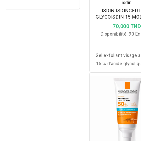
isdin
ISDIN ISDINCEUT
GLYCOISDIN 15 M
GEL 50ML
70,000 TN
Disponibilité:
90 En
Gel exfoliant visage 
15 % d'acide glycoliqu
unifie le teint, boo
renouvellement cellu
hydrate grâce à l’Al