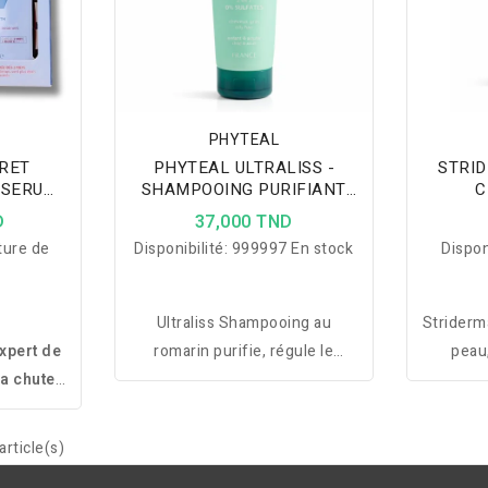
PHYTEAL
FRET
PHYTEAL ULTRALISS -
STRID
 SERUM
SHAMPOOING PURIFIANT
C
ET
CHEVEUX GRAS AU
HYD
D
37,000 TND
OSSE DE
ROMARIN 250 ML
ture de
Disponibilité:
999997 En stock
Dispon
RTE
Ultraliss Shampooing au
Striderma
xpert de
romarin purifie, régule le
peau,
la chute
sébum et laisse les cheveux
hydrate
e leur
propres, légers et frais plus
visage p
liore
longtemps.
vis
rticle(s)
ancrage