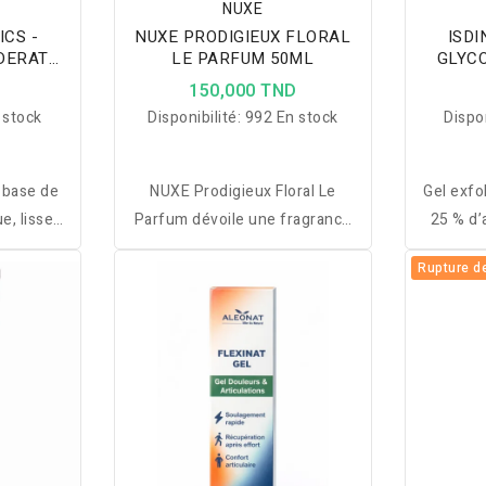
NUXE
ICS -
NUXE PRODIGIEUX FLORAL
ISDI
ODERATE
LE PARFUM 50ML
GLYCO
D
150,000 TND
 stock
Disponibilité:
992 En stock
Dispon
à base de
NUXE Prodigieux Floral Le
Gel exfo
e, lisse,
Parfum dévoile une fragrance
25 % d’
ste le
fraîche et florale aux notes
une p
Rupture d
laire et
pétillantes pour une sensation
éclatant
oe Vera.
de douceur et d’élégance au
pour 
quotidien.