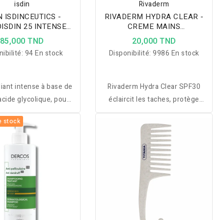
isdin
Rivaderm
N ISDINCEUTICS -
RIVADERM HYDRA CLEAR -
ISDIN 25 INTENSE
CREME MAINS
GEL 50ML
ECLAIRCISSANTE SPF30
85,000 TND
20,000 TND
50ML
ibilité:
94 En stock
Disponibilité:
9986 En stock
liant intense à base de
Rivaderm Hydra Clear SPF30
acide glycolique, pour
éclaircit les taches, protège
eau lisse, ferme et
des UV et hydrate les mains
e stock
e, enrichi en Aloe Vera
pour une peau uniforme et
apaiser et hydrater.
lumineuse.