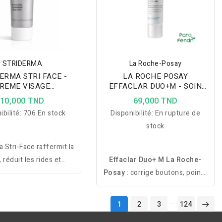
STRIDERMA
La Roche-Posay
ERMA STRI FACE -
LA ROCHE POSAY
REME VISAGE
EFFACLAR DUO+M - SOIN
RATANTE 100ML
TRIPLE CORRECTION ANTI-
10,000 TND
69,000 TND
IMPERFECTIONS 40ML
ibilité:
706 En stock
Disponibilité:
En rupture de
stock
 Stri-Face raffermit la
 réduit les rides et
Effaclar Duo+ M La Roche-
 intensément pour un
Posay
: corrige boutons, points
lus lisse, lumineux et
noirs et marques. Action anti-
iblement rajeuni.
récidive, hydratante et anti-
…
1
2
3
124
imperfections rapide.