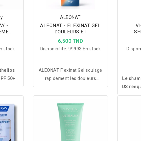
ay
ALEONAT
Y -
ALEONAT - FLEXINAT GEL
V
EME
DOULEURS ET
SH
+ + EAU
ARTICULATION 50G
PELLI
D
6,500 TND
ERTE
n stock
Disponibilité:
99993 En stock
Disponi
thelios
ALEONAT Flexinat Gel soulage
SPF 50+
rapidement les douleurs
Le shamp
ège
musculaires et articulaires tout
DS rééqu
au des
en favorisant la récupération et
élimine 
le pour
le confort au quotidien.
les.
déma
pre