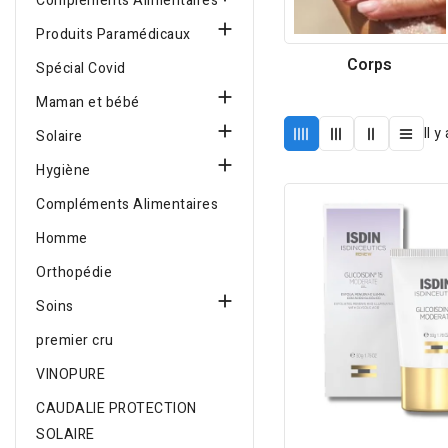
Compléments Alimentaires

Produits Paramédicaux
Corps
Spécial Covid

Maman et bébé

Il 
Solaire

Hygiène
Compléments Alimentaires
Homme
Orthopédie

Soins
premier cru
VINOPURE
CAUDALIE PROTECTION
SOLAIRE