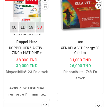
Restant :
00
11
59
50
:
:
:
00
12
59
48
Jrs.
Heures
Min.
Sec.
Doppel Herz
xen
DOPPEL HERZ AKTIV -
XEN KELA VIT Energy 30
ZINC + HISTIDINE +
Gélules
VITAMINE C 30
38,000 TND
31,000 TND
COMPRIMES
30,000 TND
26,000 TND
Disponibilité:
23 En stock
Disponibilité:
748 En
stock
Aktiv Zinc Histidine
renforce l’immunité,
protège les cellules et
améliore la vitalité, la