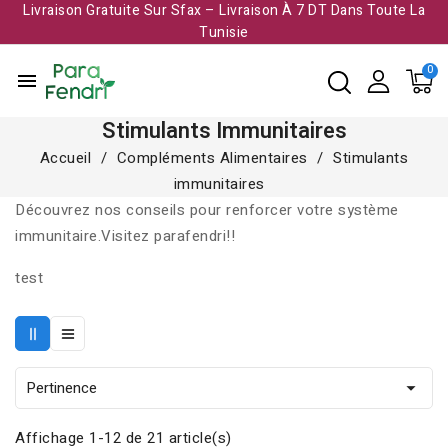
Livraison Gratuite Sur Sfax – Livraison À 7 DT Dans Toute La
Tunisie​
menu
Stimulants Immunitaires
Accueil
Compléments Alimentaires
Stimulants
immunitaires
Découvrez nos conseils pour renforcer votre système
immunitaire.Visitez parafendri!!
test
Pertinence

Affichage 1-12 de 21 article(s)