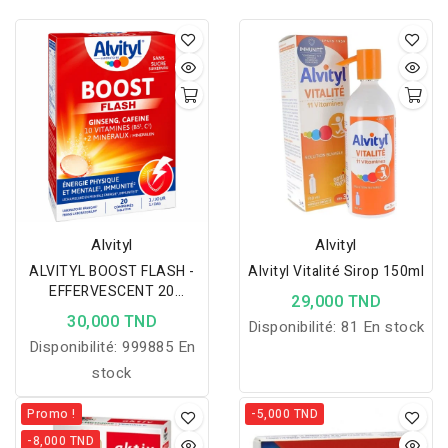
Alvityl
Alvityl
ALVITYL BOOST FLASH -
Alvityl Vitalité Sirop 150ml
EFFERVESCENT 20
29,000 TND
COMPRIMES
30,000 TND
Disponibilité:
81 En stock
Disponibilité:
999885 En
stock
Promo !
-5,000 TND
-8,000 TND