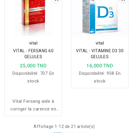
vital
vital
VITAL - FERSANG 60
VITAL - VITAMINE D3 30
GELULES
GELULES
25,000 TND
16,000 TND
Disponibilité:
707 En
Disponibilité:
958 En
stock
stock
Vital Fersang aide à
corriger la carence en
fer, réduire la fatigue et
soutenir la formation des
Affichage 1-12 de 21 article(s)
globules rouges pour