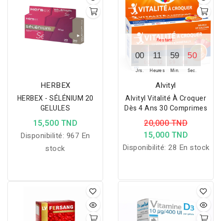
Restant :
00
11
59
50
:
:
:
00
12
59
48
Jrs.
Heures
Min.
Sec.
HERBEX
Alvityl
HERBEX - SÉLÉNIUM 20
Alvityl Vitalité À Croquer
GELULES
Dès 4 Ans 30 Comprimes
15,500 TND
20,000 TND
15,000 TND
Disponibilité:
967 En
Disponibilité:
28 En stock
stock