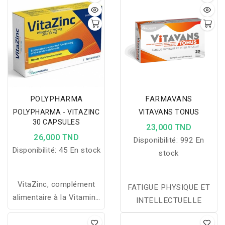
peau, les cheveux et
les ongles.
POLYPHARMA
FARMAVANS
POLYPHARMA - VITAZINC
VITAVANS TONUS
30 CAPSULES
23,000 TND
26,000 TND
Disponibilité:
992 En
Disponibilité:
45 En stock
stock
VitaZinc, complément
FATIGUE PHYSIQUE ET
alimentaire à la Vitamine
INTELLECTUELLE
C et au Zinc, renforce le
système immunitaire et