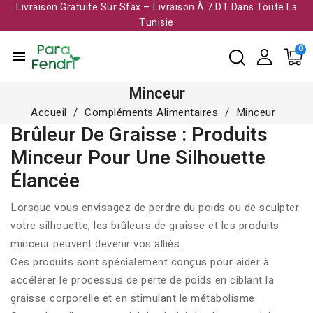
Livraison Gratuite Sur Sfax – Livraison À 7 DT Dans Toute La
Tunisie​
menu
Minceur
Accueil
Compléments Alimentaires
Minceur
Brûleur De Graisse : Produits
Minceur Pour Une Silhouette
Élancée
Lorsque vous envisagez de perdre du poids ou de sculpter
votre silhouette,
les brûleurs de graisse
et les produits
minceur peuvent devenir vos alliés.
Ces produits sont spécialement conçus pour aider à
accélérer le processus de perte de poids en ciblant la
graisse corporelle et en stimulant le métabolisme.