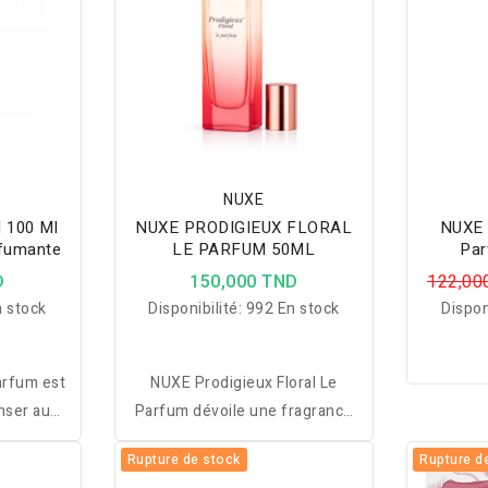
NUXE
l 100 Ml
NUXE PRODIGIEUX FLORAL
NUXE 
fumante
LE PARFUM 50ML
Par
D
150,000 TND
122,00
 stock
Disponibilité:
992 En stock
Dispon
arfum est
NUXE Prodigieux Floral Le
nser aux
Parfum dévoile une fragrance
 au sable
fraîche et florale aux notes
Rupture de stock
Rupture d
 de Fleur
pétillantes pour une sensation