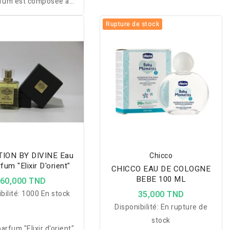
fum est composée à
ingrédients d'origine
Rupture de stock
naturelle.
ION BY DIVINE Eau
Chicco
fum "Elixir D'orient"
CHICCO EAU DE COLOGNE
BEBE 100 ML
60,000 TND
bilité:
1000 En stock
35,000 TND
Disponibilité:
En rupture de
stock
arfum "Elixir d'orient"