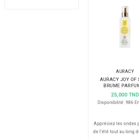
d'Oranger, Magnolia et
ce purfum envouta
présente comme
référence pour tou
femmes.
AURACY
AURACY JOY OF
BRUME PARFU
CHEVEUX ET CORP
25,000 TN
Disponibilité:
986 En
Appréciez les ondes 
de l'été tout au long 