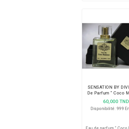
et réveillez vos sens
brume parfumée AUR
of Soul. Vaporisez ce
sur votre corps et vos
et permettez à votre
briller toute la jo
SENSATION BY DIV
De Parfum " Coco 
60,000 TN
Disponibilité:
999 En
Eau de parfum " Coc