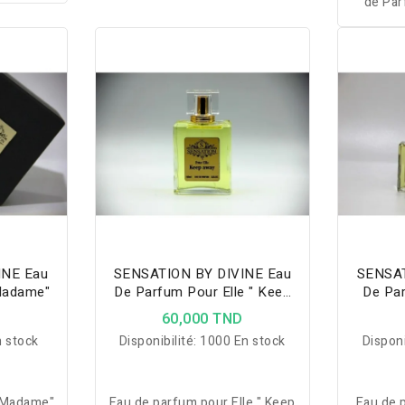
 avec la
de Par
ACY Joy
98% d'
tte brume
 cheveux,
 aura de
urnée.
INE Eau
SENSATION BY DIVINE Eau
SENSAT
Madame"
De Parfum Pour Elle " Keep
De Par
Away "
D
60,000 TND
 stock
Disponibilité:
1000 En stock
Disponi
o Madame"
Eau de parfum pour Elle " Keep
Eau de p