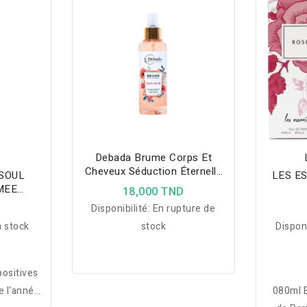
 Vanille,
de douceur et d’élégance au
nt se
quotidien.
 une
tes les
Debada Brume Corps Et
Cheveux Séduction Éternelle
 SOUL
LES E
- 170ml
MEE
18,000 TND
S 250ML
D
Disponibilité:
En rupture de
 stock
stock
Disponi
positives
de l'année
080ml 