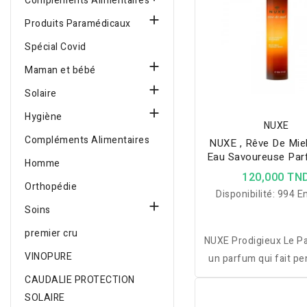
Compléments Alimentaires

Produits Paramédicaux
Spécial Covid

Maman et bébé

Solaire

Hygiène
NUXE
Compléments Alimentaires
NUXE , Rêve De Mie
Eau Savoureuse Par
Homme
120,000 TN
Orthopédie
Disponibilité:
994 En

Soins
premier cru
NUXE Prodigieux Le P
VINOPURE
un parfum qui fait pe
vacances, au soleil et
CAUDALIE PROTECTION
chaud. Avec des notes
SOLAIRE