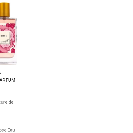
qualité.
détente
nerveux
une for
gluten
s
PARFUM
D
ture de
ose Eau