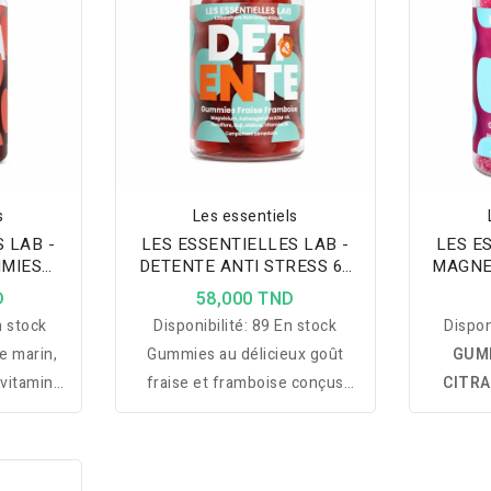
s
Les essentiels
 LAB -
LES ESSENTIELLES LAB -
LES E
MIES
DETENTE ANTI STRESS 60
MAGNE
MIES
GUMMIES
FR
D
58,000 TND
 stock
Disponibilité:
89 En stock
Dispon
e marin,
Gummies au délicieux goût
GUM
 vitamine
fraise et framboise conçus
CITRA
nir la
pour favoriser la détente,
compl
ydratation
réduire le stress et contribuer
haute bio
fort
à un sommeil de meilleure
réduire 