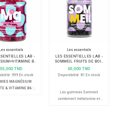
Les essentiels
Les essentiels
SSENTIELLES LAB -
LES ESSENTIELLES LAB -
SIUM+VITAMINE B6
SOMMEIL FRUITS DE BOIS
UITS ROUGES 60
60 GUMMIES
55,000 TND
65,000 TND
GUMMIES
ibilité:
999 En stock
Disponibilité:
81 En stock
MIES MAGNÉSIUM
TE & VITAMINE B6 :
Les gummies Sommeil
ément alimentaire à
combinent mélatonine et
disponibilité qui aide à
plantes relaxantes pour réduire
la fatigue, favorise la
le temps d'endormissement,