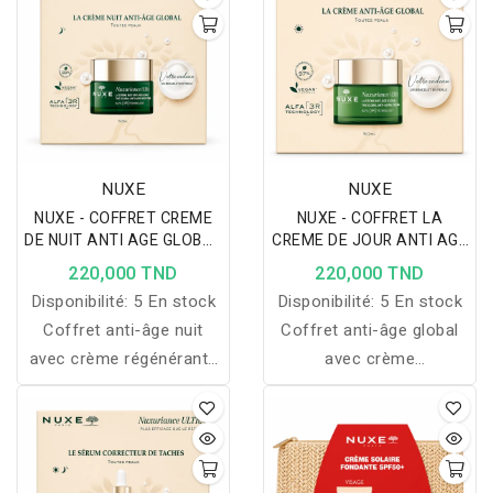
illuminer la peau, avec un
sac de plage offert.
NUXE
NUXE
NUXE - COFFRET CREME
NUXE - COFFRET LA
DE NUIT ANTI AGE GLOBAL
CREME DE JOUR ANTI AGE
50ML + BRACELET EN
GLOBAL 50ML + BRACELET
220,000 TND
220,000 TND
PERLE OFFERT
EN PERLE OFFERT
Disponibilité:
5 En stock
Disponibilité:
5 En stock
Coffret anti-âge nuit
Coffret anti-âge global
avec crème régénérante
avec crème
qui aide à lisser les rides,
raffermissante qui aide à
raffermir la peau et
lisser les rides, raviver
raviver l’éclat, avec
l’éclat et revitaliser la
bracelet offert.
peau, avec bracelet