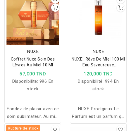
NUXE
NUXE
Coffret Nuxe Soin Des
NUXE , Rêve De Miel 100 Ml
Lèvres Au Miel 10 Ml
Eau Savoureuse
Parfumante
57,000 TND
120,000 TND
Disponibilité:
996 En
Disponibilité:
994 En
stock
stock
Fondez de plaisir avec ce
NUXE Prodigieux Le
soin sublimateur. Au miel
Parfum est un parfum qui
et aux huiles précieuses.
fait penser aux vacances,
Rupture de stock