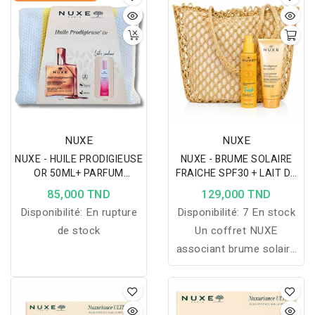
97% d'ingrédients
au soleil et au sable
d'origine naturelle.
chaud. Avec des notes de
Fleur d'Oranger, Magnolia
et Vanille, ce purfum
envoutant se présente
comme une référence
pour toutes les femmes.
NUXE
NUXE
NUXE - HUILE PRODIGIEUSE
NUXE - BRUME SOLAIRE
OR 50ML+ PARFUM
FRAICHE SPF30 + LAIT DE
FLORAL 15ML ET
CORPS SUBLIMATEUR
85,000 TND
129,000 TND
TROUSSE OFFERTS
200ML ET SAC DE PLAGE
Disponibilité:
En rupture
Disponibilité:
7 En stock
OFFERTS
de stock
Un coffret NUXE
associant brume solaire
SPF30 et lait corps
sublimateur pour
protéger, hydrater et