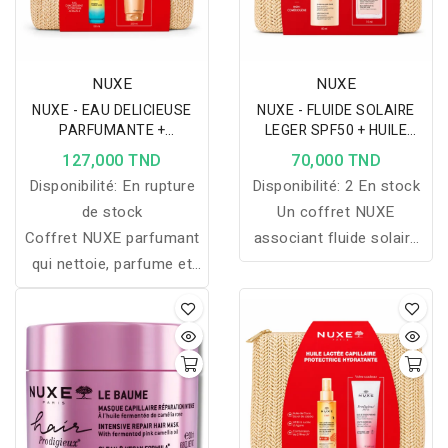
NUXE
NUXE
NUXE - EAU DELICIEUSE
NUXE - FLUIDE SOLAIRE
PARFUMANTE +
LEGER SPF50 + HUILE
PRODIGIEUX HUILE DE
FLORALE ET TROUSSE
127,000 TND
70,000 TND
DOUCHE 200ML ET
OFFERTES
Disponibilité:
En rupture
Disponibilité:
2 En stock
TROUSSE OFFERTES
de stock
Un coffret NUXE
Coffret NUXE parfumant
associant fluide solaire
qui nettoie, parfume et
SPF50 et huile florale
laisse la peau douce,
pour protéger, hydrater et
fraîche et délicatement
sublimer la peau, avec
parfumée.
une trousse offerte.