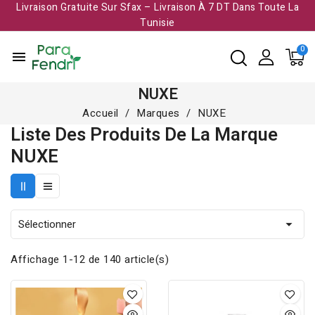
Livraison Gratuite Sur Sfax – Livraison À 7 DT Dans Toute La
Tunisie​
menu
NUXE
Accueil
Marques
NUXE
Liste Des Produits De La Marque
NUXE
Sélectionner

Affichage 1-12 de 140 article(s)