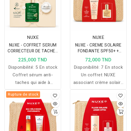
offert.
NUXE
NUXE
NUXE - COFFRET SERUM
NUXE - CREME SOLAIRE
CORRECTEUR DE TACHES
FONDANTE SPF50+ +
30ML + BRACELET EN
HUILE PRODIGIEUSE ET
225,000 TND
72,000 TND
PERLE OFFERT
TROUSSE OFFERTES
Disponibilité:
5 En stock
Disponibilité:
7 En stock
Coffret sérum anti-
Un coffret NUXE
taches qui aide à
associant crème solaire
uniformiser le teint,
SPF50 et Huile
Rupture de stock
raviver l’éclat et corriger
Prodigieuse pour
l’apparence des taches,
protéger, nourrir et
avec bracelet offert.
sublimer la peau, avec
une trousse offerte.