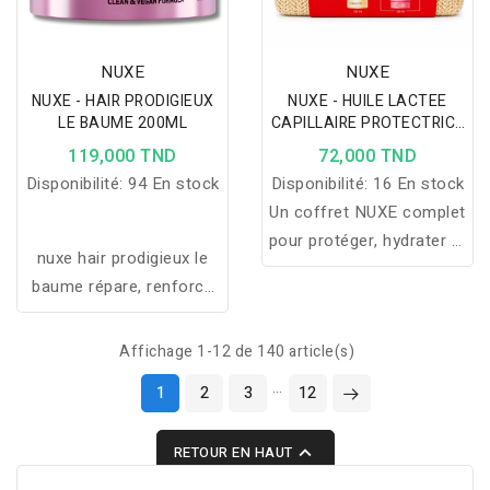
NUXE
NUXE
NUXE - HAIR PRODIGIEUX
NUXE - HUILE LACTEE
LE BAUME 200ML
CAPILLAIRE PROTECTRICE
HYDRATANTE + GELLEE DE
119,000 TND
72,000 TND
DOUCHE 100ML ET
Disponibilité:
94 En stock
Disponibilité:
16 En stock
TROUSSE OFFERTES
Un coffret NUXE complet
pour protéger, hydrater et
nuxe hair prodigieux le
sublimer vos cheveux
baume répare, renforce
tout en nettoyant
et nourrit en profondeur
délicatement votre peau,
les cheveux abîmés pour
Affichage 1-12 de 140 article(s)
avec une trousse offerte.
une chevelure douce,
…
1
2
3
12
brillante et revitalisée.

RETOUR EN HAUT