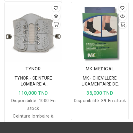
LIGAMENTAIRE SOUPLE
:
stabilise le genou,
maintient la rotule et
soutient les ligaments
latéraux afin de soulager
les douleurs et
d'améliorer le confort
lors des mouvements
quotidiens.
TYNOR
MK MEDICAL
TYNOR - CEINTURE
MK - CHEVILLERE
LOMBAIRE A
LIGAMENTAIRE DE
COMPRESSION
CONTENTION
110,000 TND
38,000 TND
AJUSTABLE
Disponibilité:
1000 En
Disponibilité:
89 En stock
stock
Ceinture lombaire à
compression ajustable
offrant un maintien