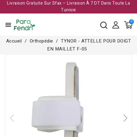
Livraison Gratuite Sur Sfax – Livraison À 7 DT Dans Toute La
Tunisie​
menu
Accueil
Orthopédie
TYNOR - ATTELLE POUR DOIGT
EN MAILLET F-05