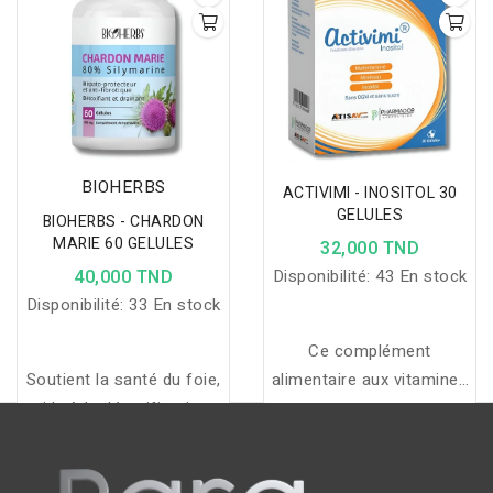
soutenir le tonus au
intestinal pour un confort
quotidien.
digestif durable.
BIOHERBS
ACTIVIMI - INOSITOL 30
GELULES
BIOHERBS - CHARDON
MARIE 60 GELULES
32,000 TND
40,000 TND
Disponibilité:
43 En stock
Disponibilité:
33 En stock
Ce complément
Soutient la santé du foie,
alimentaire aux vitamines
aide à la détoxification,
et minéraux soutient le
réduit l'inflammation et
métabolisme, le système
soutient la digestion et la
nerveux, la fonction