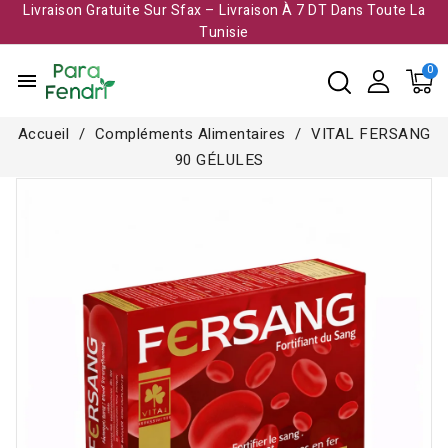
Livraison Gratuite Sur Sfax – Livraison À 7 DT Dans Toute La
Tunisie​
menu
Accueil
Compléments Alimentaires
VITAL FERSANG
90 GÉLULES