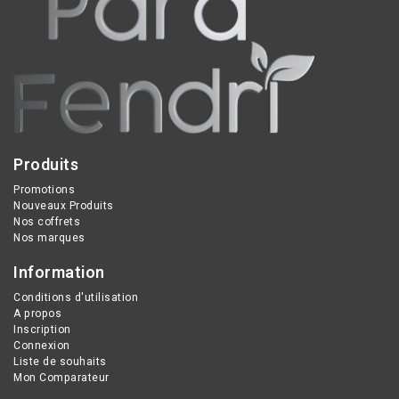
santé de la peau avec
psychologique, le
400 mg d'extrait de
système immunitaire, la
Chardon Marie.
peau, la vision et réduit la
fatigue.
Produits
Promotions
Nouveaux Produits
Nos coffrets
Nos marques
Information
Conditions d'utilisation
A propos
Inscription
Connexion
Liste de souhaits
Mon Comparateur