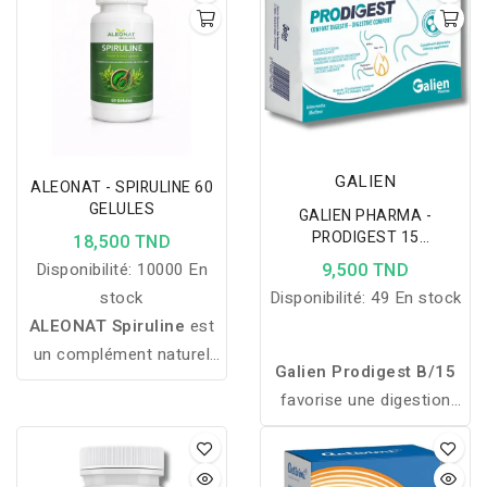
GALIEN
ALEONAT - SPIRULINE 60
GELULES
GALIEN PHARMA -
PRODIGEST 15
18,500 TND
COMPRIMES
Disponibilité:
10000 En
9,500 TND
stock
Disponibilité:
49 En stock
ALEONAT Spiruline
est
un complément naturel
Galien Prodigest B/15
riche en nutriments
favorise une digestion
essentiels, idéal pour
harmonieuse, réduit les
booster l’énergie,
ballonnements et
renforcer l’immunité et
soutient l’équilibre