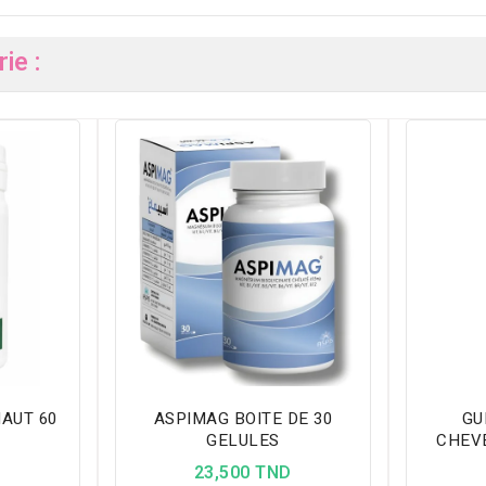
ie :
AUT 60
ASPIMAG BOITE DE 30
GU
GELULES
CHEV
D
23,500 TND