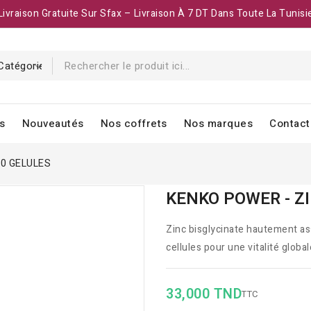
Livraison Gratuite Sur Sfax – Livraison À 7 DT Dans Toute La Tunisi
s
Nouveautés
Nos coffrets
Nos marques
Contact
60 GELULES
KENKO POWER - Z
Zinc bisglycinate hautement ass
cellules pour une vitalité globa
33,000 TND
TTC