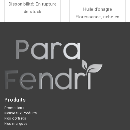
Disponibilité:
En rupture
Huile d'onagre
de stock
Floressance, riche en
oméga 6, aide à
régénérer et assouplir la
peau dès les premières
rides, pour un teint
revitalisé naturellement.
Produits
Promotions
Nouveaux Produits
Nos coffrets
Nos marques