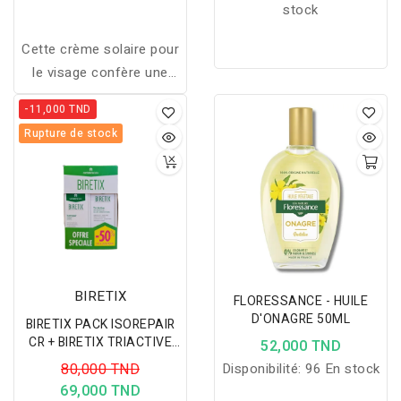
stock
Cette crème solaire pour
le visage confère une
protection optimale mais
-11,000 TND
avec un effet bonne mine
Rupture de stock
! Convient aux peaux
sensibles.
BIRETIX
FLORESSANCE - HUILE
D'ONAGRE 50ML
BIRETIX PACK ISOREPAIR
CR + BIRETIX TRIACTIVE
52,000 TND
-50%
80,000 TND
Disponibilité:
96 En stock
69,000 TND