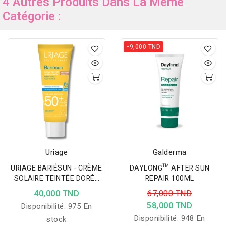
4 Autres Produits Dans La Même
Catégorie :
-9,000 TND
Uriage
Galderma
URIAGE BARIÉSUN - CRÈME
DAYLONG™ AFTER SUN
SOLAIRE TEINTÉE DORÉE
REPAIR 100ML
SPF 50+ 50ML
40,000 TND
67,000 TND
58,000 TND
Disponibilité:
975 En
Disponibilité:
948 En
stock