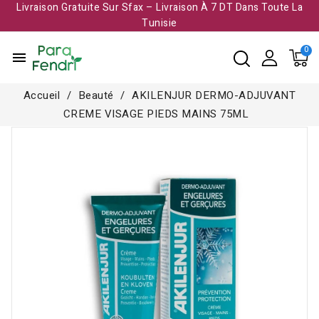
Livraison Gratuite Sur Sfax – Livraison À 7 DT Dans Toute La
Tunisie​
menu
Accueil
Beauté
AKILENJUR DERMO-ADJUVANT
CREME VISAGE PIEDS MAINS 75ML