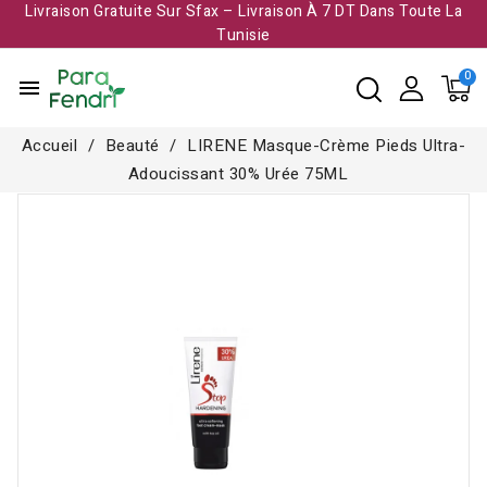
Livraison Gratuite Sur Sfax – Livraison À 7 DT Dans Toute La
Tunisie​
menu
Accueil
Beauté
LIRENE Masque-Crème Pieds Ultra-
Adoucissant 30% Urée 75ML
-3,000 TND