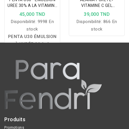
UREE 30% A LA VITAMINE
VITAMINE C GEL
E 100ML
NETTOYANT 250ML
45,000 TND
39,000 TND
Disponibilité:
9998 En
Disponibilité:
866 En
stock
stock
PENTA U30 ÉMULSION
À L'URÉE 30 % &
VITAMINE E :
hydrate
intensément, exfolie en
douceur les peaux très
sèches et squameuses,
réduit les rugosités et
restaure durablement la
douceur, la souplesse et
le confort de la peau.
Produits
Promotions