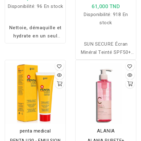
Sèches SPF50+
Disponibilité:
96 En stock
61,000 TND
Disponibilité:
918 En
stock
Nettoie, démaquille et
hydrate en un seul
geste grâce à l'eau
SUN SECURE Écran
micellaire Clearskin
Minéral Teinté SPF50+
d'Endoskin, enrichie en
est un soin qui allie très
Aloe Vera, Thé Vert et
haute protection SPF50+
Acide Hyaluronique.
100% minérale et
maquillage. Il convient
aux peaux intolérantes
mais aussi aux femmes
qui souhaitent se
maquiller au soleil toute
l’année.
penta medical
ALANIA
PENTA U30 - EMULSION
ALANIA PURETE+