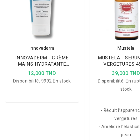
innovaderm
Mustela
INNOVADERM - CRÈME
MUSTELA - SERU
MAINS HYDRATANTE
VERGETURES 4
RÉPARATRICE APAISANTE
12,000 TND
39,000 TN
100ML
Disponibilité:
9992 En stock
Disponibilité:
En rup
stock
- Réduit l’apparen
vergetures
- Améliore l’élastici
peau