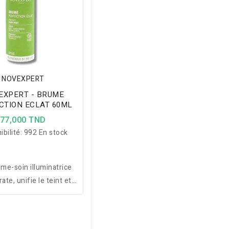
NOVEXPERT
EXPERT - BRUME
CTION ECLAT 60ML
77,000 TND
ibilité:
992 En stock
me-soin illuminatrice
ate, unifie le teint et
e les taches, tout en
hissant la peau à tout
nt de la journée.