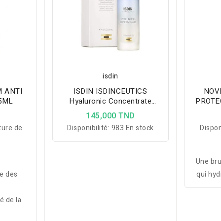
isdin
M ANTI
ISDIN ISDINCEUTICS
NOV
5ML
Hyaluronic Concentrate
PROTE
Serum 30ML
D
145,000 TND
ture de
Disponibilité:
983 En stock
Dispon
Une bru
ce des
qui hydr
atténu
té de la
rafraîc
mome