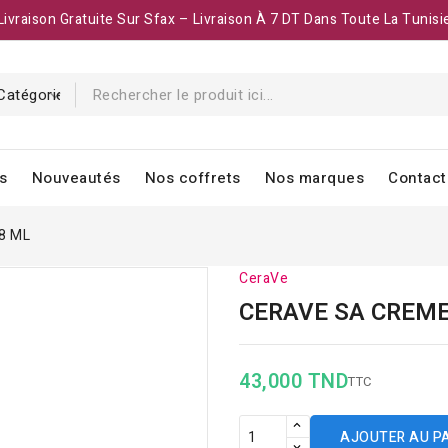
Livraison Gratuite Sur Sfax – Livraison À 7 DT Dans Toute La Tunisi
s
Nouveautés
Nos coffrets
Nos marques
Contact
8 ML
CeraVe
CERAVE SA CREME
43,000 TND
TTC
AJOUTER AU P