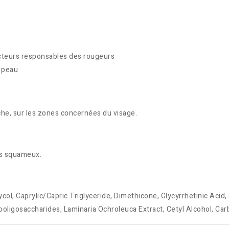
facteurs responsables des rougeurs
a peau
che, sur les zones concernées du visage.
ts squameux.
ol, Caprylic/Capric Triglyceride, Dimethicone, Glycyrrhetinic Acid,
tooligosaccharides, Laminaria Ochroleuca Extract, Cetyl Alcohol, 