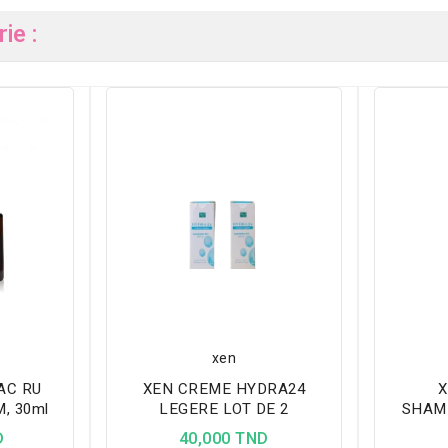
ie :
xen
AC RU
XEN CREME HYDRA24
X
, 30ml
LEGERE LOT DE 2
SHAM
PELL
D
40,000 TND