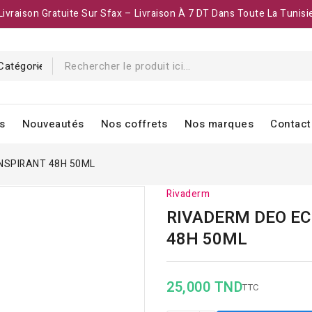
Livraison Gratuite Sur Sfax – Livraison À 7 DT Dans Toute La Tunisi
s
Nouveautés
Nos coffrets
Nos marques
Contact
NSPIRANT 48H 50ML
Rivaderm
RIVADERM DEO EC
48H 50ML
25,000 TND
TTC