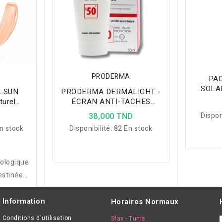
PRODERMA
PAC
SOLA
LSUN
PRODERMA DERMALIGHT -
BRUME
urel
ÉCRAN ANTI-TACHES
L
INVISIBLE SPF 50+
D
38,000 TND
Dispon
n stock
Disponibilité:
82 En stock
ologique
estinée
ibles et
 types
Information
Horaires Normaux
t.
Conditions d'utilisation
Sfax - Tunis