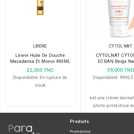
LIRENE
CYTOL NAT
Lirene Huile De Douche
CYTOLNAT CYTO
Macadamia Et Monoi 400ML
ECRAN Beige Nat
SPF50+ 50M
22,000 TND
39,000 TN
Disponibilité:
En rupture de
Disponibilité:
9992 E
stock
est une crème dermat
photo-protectrice d
aux peaux photosens
intolérantes à tous
Produits
d’ensoleillemen
Promotions