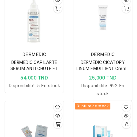
pellicules, apaise le cuir
et apaise les irritations.
chevelu et laisse les
cheveux doux, sains et
faciles à coiffer.
DERMEDIC
DERMEDIC
DERMEDIC CAPILARTE
DERMEDIC CICATOPY
SERUM ANTI CHUTE ET
LINUM EMOLLIENT Crème
REPOUSSE 150 ML
Mains 75ML
54,000 TND
25,000 TND
Disponibilité:
5 En stock
Disponibilité:
992 En
stock
Rupture de stock