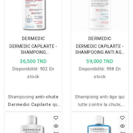
DERMEDIC
DERMEDIC
DERMEDIC CAPILARTE -
DERMEDIC CAPILARTE -
SHAMPOING
SHAMPOOING ANTI AGE
STIMULATION ET
300ML
36,500 TND
59,000 TND
REPOUSSE 300ML
Disponibilité:
902 En
Disponibilité:
998 En
stock
stock
Shampooing
anti-chute
Shampoing anti-âge qui
Dermedic Capilarte
qui
lutte contre la chute,
renforce les follicules,
renforce la fibre capillaire
stimule la repousse et
et protège les follicules
réduit la chute des
pour des cheveux plus