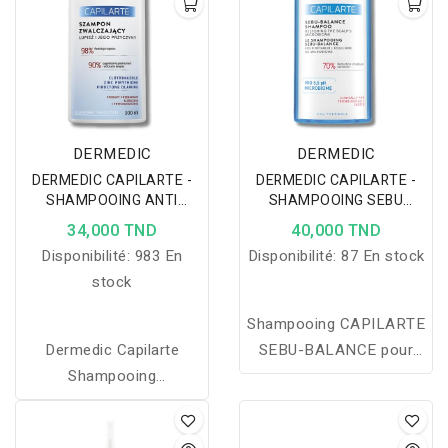
cheveux pour des
forts et plus résistants.
cheveux plus forts, plus
épais et brillants.
DERMEDIC
DERMEDIC
DERMEDIC CAPILARTE -
DERMEDIC CAPILARTE -
SHAMPOOING ANTI
SHAMPOOING SEBU
PELLICULAIRE 300 ML
BALANCE CHEVEUX GRAS
34,000 TND
40,000 TND
300ML
Disponibilité:
983 En
Disponibilité:
87 En stock
stock
Shampooing CAPILARTE
Dermedic Capilarte
SEBU-BALANCE pour
Shampooing
cuir chevelu gras et
Antipelliculaire élimine
cheveux fragiles, régule
efficacement les
le sébum, réduit la chute