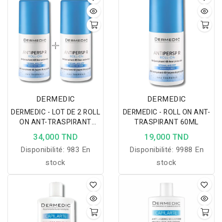
de 30 ml, l'émulsion
Melumin éclaircissante et
anti-âge de 25 ml, ainsi
que la crème de jour
Melumin rajeunissante,
éclaircissante et anti-âge
SPF 50+ de 15 ml.
DERMEDIC
DERMEDIC
DERMEDIC - LOT DE 2 ROLL
DERMEDIC - ROLL ON ANT-
ON ANT-TRASPIRANT
TRASPIRANT 60ML
60ML
34,000 TND
19,000 TND
Disponibilité:
983 En
Disponibilité:
9988 En
stock
stock