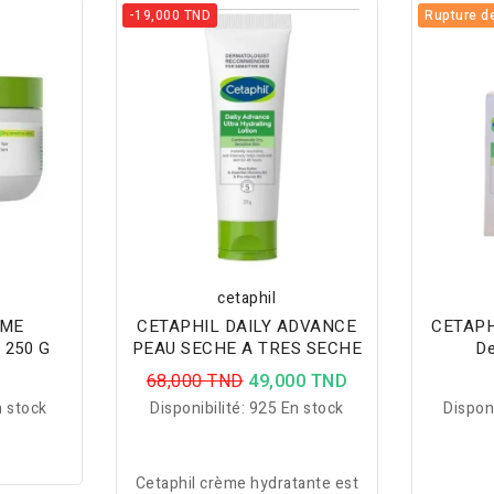
-19,000 TND
Rupture d
sensibles au quotidien.
cetaphil
EME
CETAPHIL DAILY ADVANCE
CETAPH
 250 G
PEAU SECHE A TRES SECHE
De
D
68,000 TND
49,000 TND
 stock
Disponibilité:
925 En stock
Disponi
Cetaphil crème hydratante est