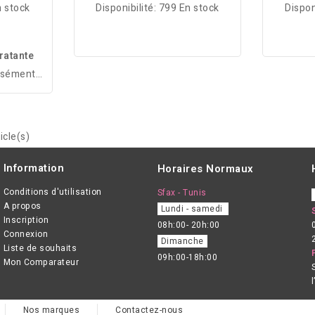
 stock
Disponibilité:
799 En stock
Dispon
ratante
nsément
ensibles.
 sans
énique.
icle(s)
famille
Information
Horaires Normaux
Conditions d'utilisation
Sfax - Tunis
A propos
Lundi - samedi
Inscription
08h:00- 20h:00
Connexion
Dimanche
Liste de souhaits
09h:00-18h:00
Mon Comparateur
Nos marques
Contactez-nous