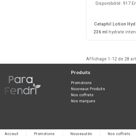
Disponibilité:
917 En
Cetaphil Lotion Hyd
236 ml
hydrate inte
les peaux sèches et s
Non comédogène,
parfum, hypoallerg
Affichage 1-12 de 28 art
Convient à toute la 
Produits
Promotions
Nouveaux Produits
Nos coffrets
Nos marques
Acceuil
Promotions
Nouveautés
Nos coffrets