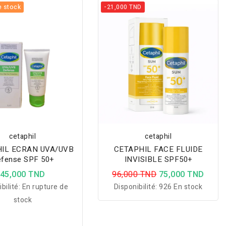
e stock
-21,000 TND
cetaphil
cetaphil
IL ECRAN UVA/UVB
CETAPHIL FACE FLUIDE
fense SPF 50+
INVISIBLE SPF50+
45,000 TND
96,000 TND
75,000 TND
bilité:
En rupture de
Disponibilité:
926 En stock
stock