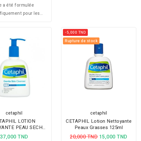
le a été formulée
fiquement pour les
es ayant besoin d’une
ute protection solaire
-5,000 TND
 visage ou les zones
Rupture de stock
s hypersensibles aux
oets (UV). Testée sous
le dermatologique, la
ème Cétaphil est
llergénique et non
comédogène.
cetaphil
cetaphil
TAPHIL LOTION
CETAPHIL Lotion Nettoyante
YANTE PEAU SECHE
Peaux Grasses 125ml
236 ML
37,000 TND
20,000 TND
15,000 TND