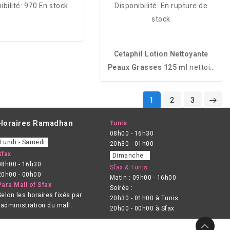
ibilité:
970 En stock
Disponibilité:
En rupture de
stock
Cetaphil Lotion Nettoyante
Peaux Grasses 125 ml
nettoie
en douceur, élimine l’excès de
sébum et les impuretés tout en
1
2
3
respectant la barrière cutanée.
Horaires Ramadhan
Tunis
08h00 - 16h30
Lundi - Samedi
20h30 - 01h00
Sfax
Dimanche :
08h00 - 16h30
Sfax & Tunis
20h00 - 00h00
Matin : 09h00 - 16h00
Para Mall of Sfax
Soirée :
Selon les horaires fixés par
20h30 - 01h00 à Tunis
l’administration du mall.
20h00 - 00h00 à Sfax