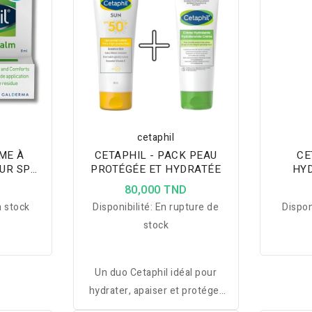
cetaphil
ME À
CETAPHIL - PACK PEAU
CE
UR SPF
PROTÉGÉE ET HYDRATÉE
HYD
D
80,000 TND
 stock
Disponibilité:
En rupture de
Dispon
stock
Un duo Cetaphil idéal pour
hydrater, apaiser et protéger
efficacement les peaux