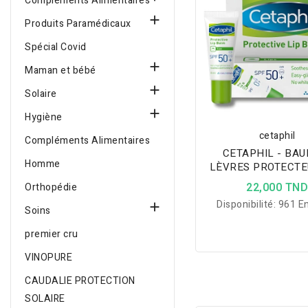
Compléments Alimentaires

Produits Paramédicaux
Spécial Covid

Maman et bébé

Solaire

Hygiène
cetaphil
Compléments Alimentaires
CETAPHIL - BAU
Homme
LÈVRES PROTECTE
50+
22,000 TN
Orthopédie
Disponibilité:
961 En

Soins
premier cru
VINOPURE
CAUDALIE PROTECTION
SOLAIRE