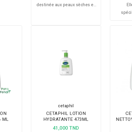
destinée aux peaux sèches et
El
sensibles pour l'hydratation du
spéci
visage et du corps.
personn
très ha
sur le
exposée
ultravil
contrô
cr
hypoa
cetaphil
ION
CETAPHIL LOTION
CE
6 ML
HYDRATANTE 473ML
NETTO
D
41,000 TND