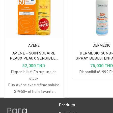
AVENE
DERMEDIC
AVENE - SOIN SOLAIRE
DERMEDIC SUNB
PEAUX PEAUX SENSIBLES
SPRAY BEBES, ENF
SECHES SPF 50+ 50ML +
ADULTES SPF50+ 
52,000 TND
75,000 TN
XERACALM HUILE LAVANTE
Disponibilité:
En rupture de
Disponibilité:
992 En
100ML OFFERTE
stock
Duo Avène avec crème solaire
SPF50+ et huile lavante
XeraCalm A.D pour protéger,
nettoyer et apaiser les peaux
Produits
sensibles et sèches.