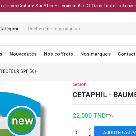
Livraison Gratuite Sur Sfax – Livraison À 7 DT Dans Toute La Tunisi
s
Nouveautés
Nos coffrets
Nos marques
Contact
OTECTEUR SPF 50+
cetaphil
CETAPHIL - BAUM
22,000 TND
TTC
AJOUTER AU P