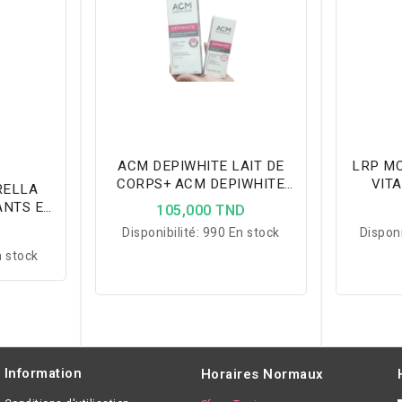
ACM DEPIWHITE LAIT DE
LRP M
CORPS+ ACM DEPIWHITE
VIT
RELLA
MASQUE PLLICULABLE
ANTS ET
105,000 TND
150ML
D
Disponibilité:
990 En stock
Disponi
 stock
Information
Horaires Normaux