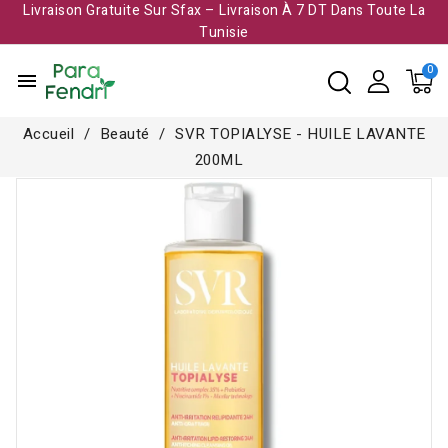
Livraison Gratuite Sur Sfax – Livraison À 7 DT Dans Toute La
Tunisie​
menu
Accueil
Beauté
SVR TOPIALYSE - HUILE LAVANTE
200ML
-4,000 TND