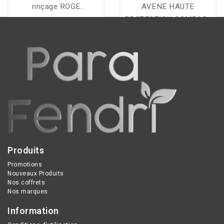
rinçage ROGE
AVENE HAUTE
CAVAILLES nettoie en
PROTECTION COMPACT
douceur, protège
SPF50 TEINTE SABLE
l'équilibre intime et
respecte la peau avec
88% d'ingrédients
d'origine naturelle.
Produits
Promotions
Nouveaux Produits
Nos coffrets
Nos marques
Information