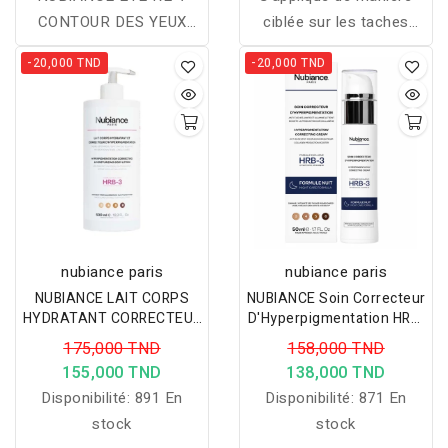
CONTOUR DES YEUX
ciblée sur les taches
MULTI CORRECTEUR
pigmentaires. Il prévient
-20,000 TND
-20,000 TND
15ML
et corrige l'apparition des
taches pigmentaires de
toutes origines
(mélasma, lentigo solaire,
déséquilibre hormonal,
cicatrices d'acné,
vieillissement cutané...)
nubiance paris
nubiance paris
NUBIANCE LAIT CORPS
NUBIANCE Soin Correcteur
HYDRATANT CORRECTEUR
D'Hyperpigmentation HRB-
D'HYPERPIGMENTATION -
3, Crème Anti Tache
175,000 TND
158,000 TND
500ML
Visage De Nuit
155,000 TND
138,000 TND
Disponibilité:
891 En
Disponibilité:
871 En
stock
stock