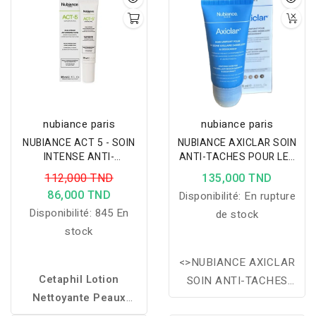
nubiance paris
nubiance paris
NUBIANCE ACT 5 - SOIN
NUBIANCE AXICLAR SOIN
INTENSE ANTI-
ANTI-TACHES POUR LES
IMPERFECTIONS 30ML
AISSELLES & DEODORANT
112,000 TND
135,000 TND
75ML
86,000 TND
Disponibilité:
En rupture
Disponibilité:
845 En
de stock
stock
<>NUBIANCE AXICLAR
Cetaphil Lotion
SOIN ANTI-TACHES
Nettoyante Peaux
POUR LES AISSELLES &