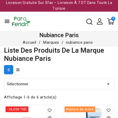
Livraison Gratuite Sur Sfax – Livraison À 7 DT Dans Toute La
Tunisie​
menu
Nubiance Paris
Accueil
Marques
nubiance paris
Liste Des Produits De La Marque
Nubiance Paris
Sélectionner

Affichage 1-6 de 6 article(s)
-26,000 TND
Rupture de stock