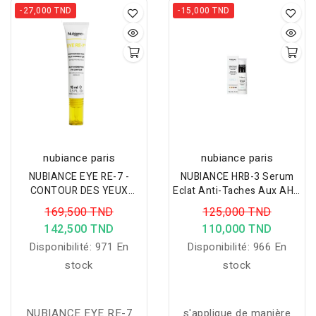
Grasses 125 ml
nettoie
DEODORANT 75ML
-27,000 TND
-15,000 TND
en douceur, élimine
l’excès de sébum et les
impuretés tout en
respectant la barrière
cutanée.
nubiance paris
nubiance paris
NUBIANCE EYE RE-7 -
NUBIANCE HRB-3 Serum
CONTOUR DES YEUX
Eclat Anti-Taches Aux AHA
MULTI CORRECTEUR 15ML
30ML
169,500 TND
125,000 TND
142,500 TND
110,000 TND
Disponibilité:
971 En
Disponibilité:
966 En
stock
stock
NUBIANCE EYE RE-7
s'applique de manière