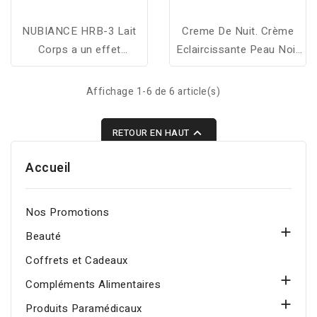
NUBIANCE HRB-3 Lait
Creme De Nuit. Crème
Corps a un effet
Eclaircissante Peau Noir
régulateur de pigments
Puissant Ou Pour Peaux
rapide et significatif qui
Mixtes, Pour Taches
Affichage 1-6 de 6 article(s)
réduit la décoloration dès
Pigmentaires D'origines
la troisième semaine de
Diverses.…

RETOUR EN HAUT
son application
Accueil
Nos Promotions

Beauté
Coffrets et Cadeaux

Compléments Alimentaires

Produits Paramédicaux