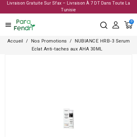
Livraison Gratuite Sur Sfax – Livraison À 7 DT Dans Toute La
Tunisie​
menu
Accueil
Nos Promotions
NUBIANCE HRB-3 Serum
Eclat Anti-taches aux AHA 30ML
-15,000 TND