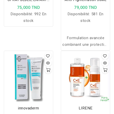
ET ADULTES SPF50+
75,000 TND
79,000 TND
150ML
Disponibilité:
992 En
Disponibilité:
581 En
stock
stock
Formulation avancée
combinant une protection
à large spectre, un indice
de protection 50+, de
puissants antioxydants et
de remarquables
composants anti-
pigmentation. Rétablit un
niveau d’hydratation
optimal, réduit l’apparition
des rides et des taches
innovaderm
LIRENE
de pigmentation. Texture