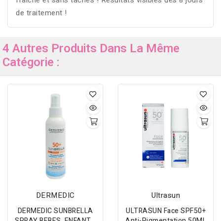
fraîche et sans taches ! Résultats visibles dès 8 jours
de traitement !
4 Autres Produits Dans La Même
Catégorie :
DERMEDIC
Ultrasun
DERMEDIC SUNBRELLA
ULTRASUN Face SPF50+
SPRAY BEBES, ENFANTS
Anti-Pigmentation 50ML