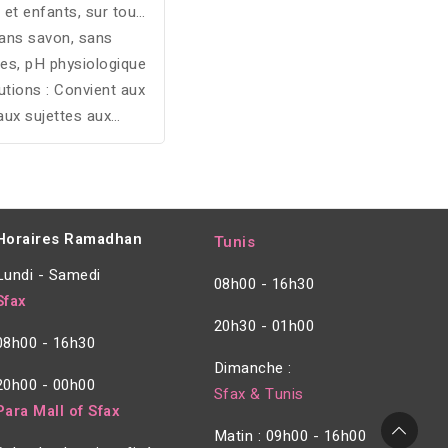
 et enfants, sur tout
Sans savon, sans
le corps
es, pH physiologique
utions : Convient aux
aux sujettes aux
isons, irritations et
rmatite atopique
Horaires Ramadhan
Tunis
Lundi - Samedi
08h00 - 16h30
Sfax
20h30 - 01h00
08h00 - 16h30
Dimanche :
20h00 - 00h00
Sfax & Tunis
Para Mall of Sfax
Matin : 09h00 - 16h00