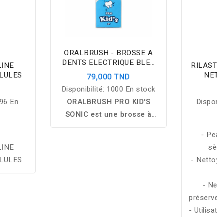
ORALBRUSH - BROSSE A
DENTS ELECTRIQUE BLEU
LINE
RILAST
POUR ENFANT
ELULES
NE
79,000 TND
Disponibilité:
1000 En stock
96 En
ORALBRUSH PRO KID'S
Dispon
SONIC est une brosse à
dents électrique pour
- Pe
enfants dès 3 ans, dotée
LINE
sè
de brins souples et d'une
ELULES
- Netto
technologie sonique douce
pour un nettoyage efficace,
- Ne
confortable et ludique au
préserve
quotidien.
- Utilis