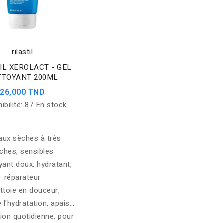
rilastil
IL XEROLACT - GEL
TTOYANT 200ML
26,000 TND
ibilité:
87 En stock
aux sèches à très
ches, sensibles
yant doux, hydratant,
réparateur
ttoie en douceur,
 l'hydratation, apaise
ation quotidienne, pour
les irritations