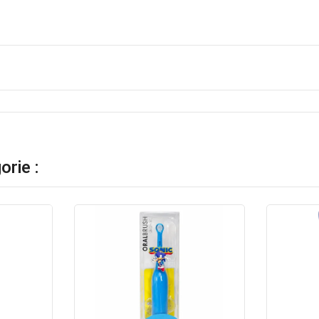
rie :