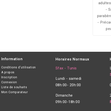
adultes
- 
parabèn
- Préca
pe
démangea
de
Information
Horaires Normaux
Conditions d'utilisation
Sfax - Tunis
A propos
Inscription
Lundi - samedi
Connexion
08h:00- 20h:00
Liste de souhaits
Mon Comparateur
Dimanche
09h:00-18h:00