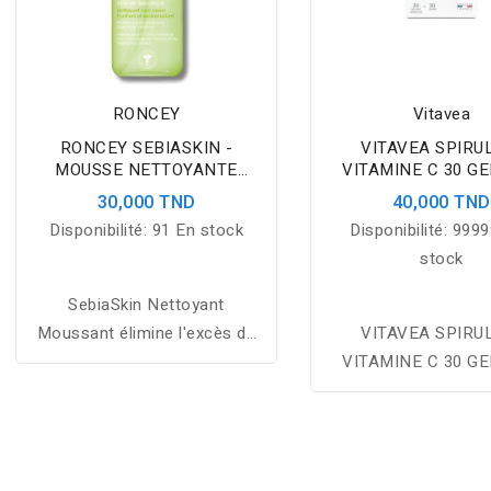
RONCEY
Vitavea
RONCEY SEBIASKIN -
VITAVEA SPIRU
MOUSSE NETTOYANTE
VITAMINE C 30 G
ECLAIRCISSANTE PEAUX
30,000 TND
40,000 TND
GRASSES 150ML
Disponibilité:
91 En stock
Disponibilité:
9999
stock
SebiaSkin Nettoyant
Moussant élimine l'excès de
VITAVEA SPIRU
sébum, hydrate et purifie la
VITAMINE C 30 G
peau grasse à tendance
acnéique, tout en apaisant et
protégeant l'épiderme.