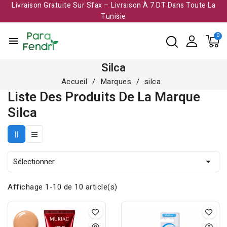
Livraison Gratuite Sur Sfax – Livraison À 7 DT Dans Toute La
Tunisie​
menu
Silca
Accueil
Marques
silca
Liste Des Produits De La Marque
Silca
Sélectionner

Affichage 1-10 de 10 article(s)