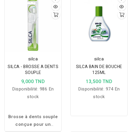
efficace de la plaque
offrant une très haute
dentaire tout en
protection SPF50+
respectant les dents et
contre les UVA et UVB,
les gencives au
qui aide à prévenir les
quotidien.
taches pigmentaires,
protège du vieillissement
cutané et unifie
instantanément le teint
silca
silca
avec un fini mat, naturel
SILCA - BROSSE A DENTS
SILCA BAIN DE BOUCHE
et confortable.
SOUPLE
125ML
9,000 TND
13,500 TND
Disponibilité:
986 En
Disponibilité:
974 En
stock
stock
Brosse à dents souple
conçue pour un