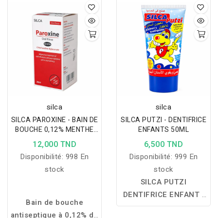
aux dents sensibles et
aux collets dentaires
exposés, tout en
réduisant la sensation de
douleur pendant
longtemps.
silca
silca
SILCA PAROXINE - BAIN DE
SILCA PUTZI - DENTIFRICE
BOUCHE 0,12% MENTHE
ENFANTS 50ML
200ML
12,000 TND
6,500 TND
Disponibilité:
998 En
Disponibilité:
999 En
stock
stock
SILCA PUTZI
DENTIFRICE ENFANT :
Bain de bouche
un dentifrice
antiseptique à 0,12% de