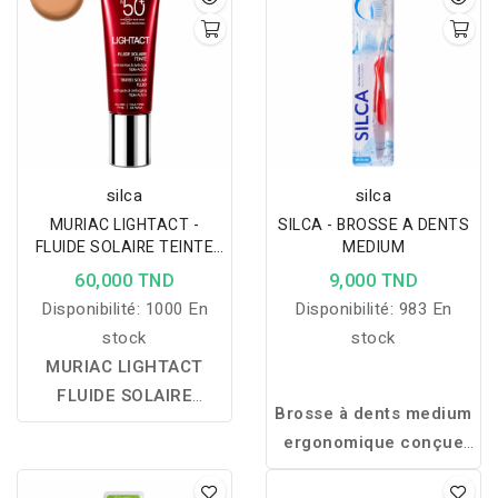
silca
silca
MURIAC LIGHTACT -
SILCA - BROSSE A DENTS
FLUIDE SOLAIRE TEINTE
MEDIUM
SPF50+ 02 BEIGE NATUREL
60,000 TND
9,000 TND
Disponibilité:
1000 En
Disponibilité:
983 En
stock
stock
MURIAC LIGHTACT
FLUIDE SOLAIRE
Brosse à dents medium
TEINTÉ SPF50+ – 02
ergonomique conçue
BEIGE NATUREL :
un
pour un nettoyage
fluide solaire teinté