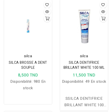
nettoyage doux et
efficace, idéale pour
protéger les gencives
sensibles et maintenir
une bonne hygiène
bucco-dentaire au
quotidien.
silca
silca
SILCA BROSSE A DENT
SILCA DENTIFRICE
SOUPLE
BRILLANT WHITE 100 ML
8,500 TND
11,500 TND
Disponibilité:
980 En
Disponibilité:
49 En stock
stock
SSILCA DENTIFRICE
BRILLANT WHITE 100
ML