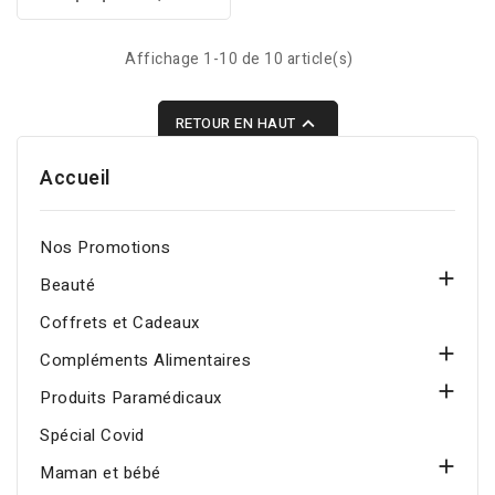
spécialement formulé
chlorhexidine, conçu
pour les enfants, enrichi
pour réduire la plaque
Affichage 1-10 de 10 article(s)
en Fluorure de Sodium,
bactérienne, prévenir
qui protège efficacement
les infections buccales
contre les caries,

RETOUR EN HAUT
et favoriser la
respecte l'émail des
cicatrisation après
Accueil
dents de lait, aide à
soins dentaires.
éliminer la plaque
dentaire et favorise une
Nos Promotions
bonne hygiène bucco-

Beauté
dentaire dès le plus jeune
âge.
Coffrets et Cadeaux

Compléments Alimentaires

Produits Paramédicaux
Spécial Covid

Maman et bébé