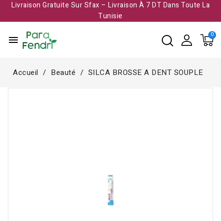
Livraison Gratuite Sur Sfax – Livraison À 7 DT Dans Toute La
Tunisie​
menu
Accueil
Beauté
SILCA BROSSE A DENT SOUPLE