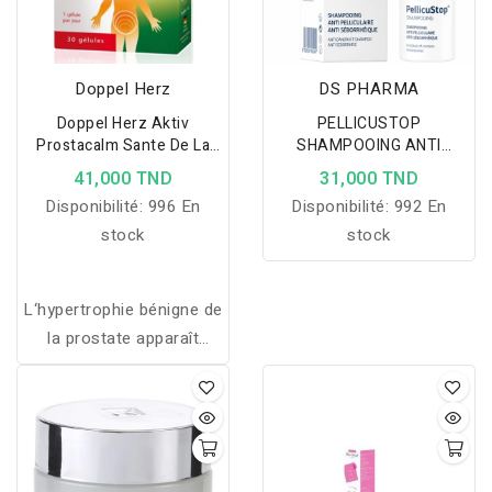
Doppel Herz
DS PHARMA
Doppel Herz Aktiv
PELLICUSTOP
Prostacalm Sante De La
SHAMPOOING ANTI
Prostate
PELLICULAIRE ANTI
41,000 TND
31,000 TND
SEBORRHEIQUE 200ML
Disponibilité:
996 En
Disponibilité:
992 En
stock
stock
L‘hypertrophie bénigne de
la prostate apparaît
fréquemment chez les
hommes de plus de 50
ans. Celle-ci se
manifeste par une gêne
plus ou moins importante