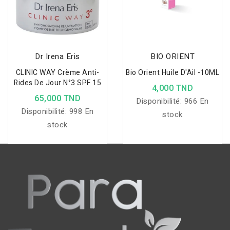
à la miction et des
mictions plus fréquentes
qui peuvent entrecouper
les nuits et altérer la
Dr Irena Eris
BIO ORIENT
qualité du sommeil.
CLINIC WAY Crème Anti-
Bio Orient Huile D'Ail -10ML
Doppelherz® aktiv
Rides De Jour N°3 SPF 15
4,000 TND
Prostacalm est une
65,000 TND
Disponibilité:
966 En
combinaison d‘extraits
Disponibilité:
998 En
stock
naturels de plantes et
stock
d‘antioxydants
organiques et minéraux
qui contribuent au
fonctionnement normal
de la prostate et
renforcent les défenses
cellulaires face aux
effets néfastes des