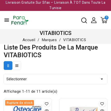
Livraison Gratuite Sur Sfax – Livraison À 7 DT Dans Toute La
Tunisie​
menu
VITABIOTICS
Accueil
Marques
VITABIOTICS
Liste Des Produits De La Marque
VITABIOTICS
Sélectionner

Affichage 1-11 de 11 article(s)
Rupture de stock