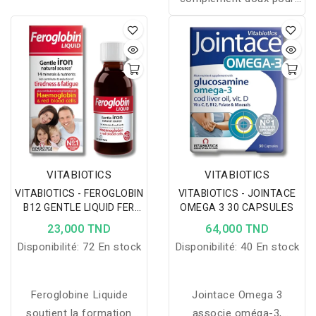
l’estomac, riche en fer,
zinc et vitamines B, qui
soutient la formation du
sang, l’énergie et la
vitalité à tout âge.
VITABIOTICS
VITABIOTICS
VITABIOTICS - FEROGLOBIN
VITABIOTICS - JOINTACE
B12 GENTLE LIQUID FER
OMEGA 3 30 CAPSULES
200ML
23,000 TND
64,000 TND
Disponibilité:
72 En stock
Disponibilité:
40 En stock
Feroglobine Liquide
Jointace Omega 3
soutient la formation
associe oméga-3,