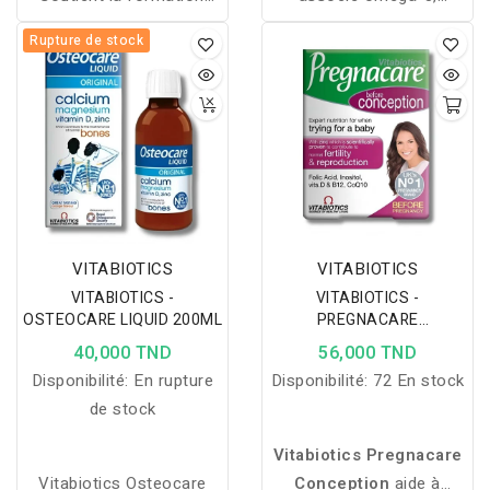
d’hémoglobine et de
collagène et minéraux
Rupture de stock
globules rouges grâce à
pour soutenir la
un fer hautement
souplesse articulaire et
absorbable, enrichi en
réduire les douleurs, idéal
vitamine C et vitamines
pour les articulations
B.
sensibles.
VITABIOTICS
VITABIOTICS
VITABIOTICS -
VITABIOTICS -
OSTEOCARE LIQUID 200ML
PREGNACARE
CONCEPTION 30
40,000 TND
56,000 TND
COMPRIMES
Disponibilité:
En rupture
Disponibilité:
72 En stock
de stock
Vitabiotics Pregnacare
Vitabiotics Osteocare
Conception
aide à