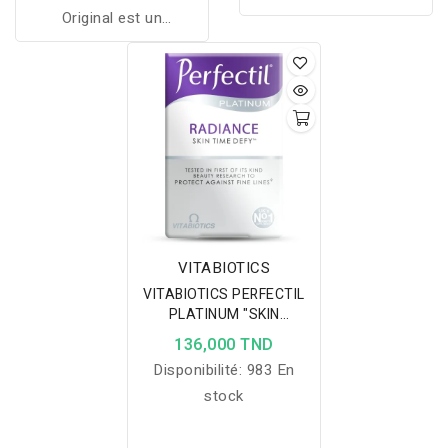
Original est un
complément complet
pour soutenir la
souplesse, la mobilité et
le confort articulaire au
quotidien.
VITABIOTICS
VITABIOTICS PERFECTIL
PLATINUM "SKIN
RADIANCE
136,000 TND
Disponibilité:
983 En
stock