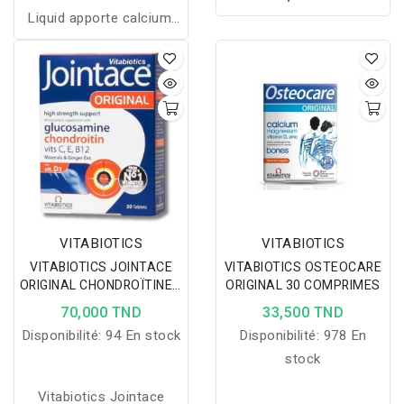
Liquid apporte calcium,
optimiser la fertilité et
magnésium, vitamine D et
soutenir la santé
zinc pour soutenir la
reproductive avec des
santé osseuse,
nutriments essentiels
musculaire et
pour la préconception.
immunitaire avec une
absorption optimale.
VITABIOTICS
VITABIOTICS
VITABIOTICS JOINTACE
VITABIOTICS OSTEOCARE
ORIGINAL CHONDROÏTINE +
ORIGINAL 30 COMPRIMES
GLUCOSAMINE 30
70,000 TND
33,500 TND
COMPRIMES
Disponibilité:
94 En stock
Disponibilité:
978 En
stock
Vitabiotics Jointace