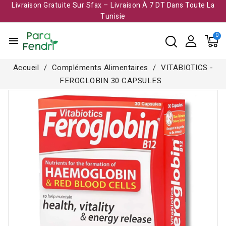
Livraison Gratuite Sur Sfax – Livraison À 7 DT Dans Toute La
Tunisie​
menu
Accueil
Compléments Alimentaires
VITABIOTICS -
FEROGLOBIN 30 CAPSULES
-14,000 TND
Rupture de stock