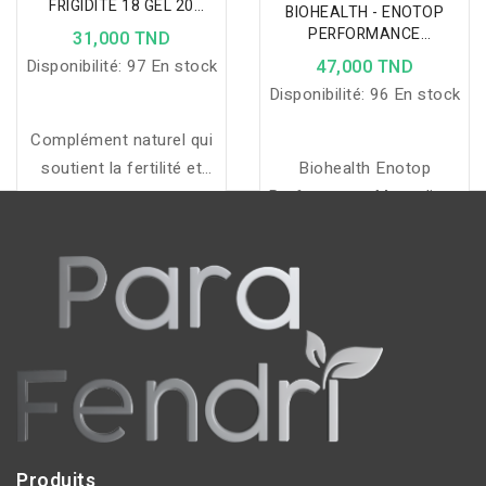
FRIGIDITE 18 GEL 20
BIOHEALTH - ENOTOP
GELULES
PERFORMANCE
31,000 TND
MASCULINE 30 GELULES
Disponibilité:
97 En stock
47,000 TND
Disponibilité:
96 En stock
Complément naturel qui
soutient la fertilité et
Biohealth Enotop
stimule la libido, en
Performance Masculine :
favorisant l’équilibre
solution naturelle pour
hormonal et le bien-être
améliorer performance
sexuel.
sexuelle, fertilité et
circulation sanguine.
Produits