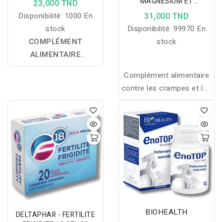
MAGNESIUM ET
23,000 TND
VITAMINES 30
Disponibilité:
1000 En
31,000 TND
COMPRIMES
stock
Disponibilité:
99970 En
COMPLÉMENT
stock
ALIMENTAIRE
DÉFENSES
Complément alimentaire
IMMUNITAIRES :
une
contre les crampes et les
formule complète à base
douleurs musculaires
de vitamine C, vitamine
D3, zinc bisglycinate et
sélénium qui aide à
renforcer les défenses
naturelles, soutenir le
système immunitaire,
réduire la fatigue et
protéger les cellules
contre le stress oxydatif.
BIOHEALTH
DELTAPHAR - FERTILITE