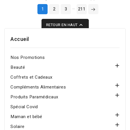
nettoie en douceur,
…
1
2
3
211
purifie la peau en
profondeur et aide à

RETOUR EN HAUT
lutter contre les
imperfections. Convient
Accueil
au visage et au corps des
peaux à tendance
acnéique.
Nos Promotions

Beauté
Coffrets et Cadeaux

Compléments Alimentaires

Produits Paramédicaux
Spécial Covid

Maman et bébé

Solaire