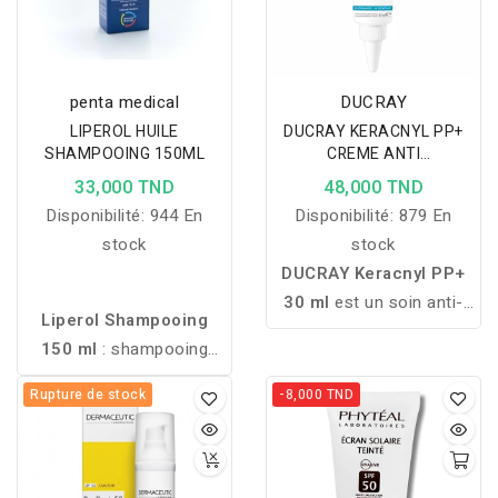
penta medical
DUCRAY
LIPEROL HUILE
DUCRAY KERACNYL PP+
SHAMPOOING 150ML
CREME ANTI
IMPERFECTIONS 30ML
33,000 TND
48,000 TND
Disponibilité:
944 En
Disponibilité:
879 En
stock
stock
DUCRAY Keracnyl PP+
30 ml
est un soin anti-
Liperol Shampooing
imperfections
150 ml
: shampooing
spécialement formulé
hydratant et apaisant aux
pour les peaux à
Rupture de stock
-8,000 TND
lipo-aminoacides et à
tendance acnéique. Il aide
l’urée. Nettoyage
à réduire les boutons,
physiologique idéal pour
limite leur réapparition et
cuirs chevelus sensibles