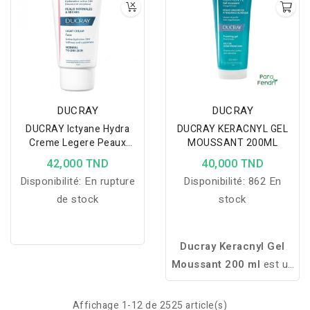
DUCRAY
DUCRAY
DUCRAY Ictyane Hydra
DUCRAY KERACNYL GEL
Creme Legere Peaux
MOUSSANT 200ML
Normales A Seches
42,000 TND
40,000 TND
Disponibilité:
En rupture
Disponibilité:
862 En
de stock
stock
Ducray Keracnyl Gel
Moussant 200 ml
est un
nettoyant sans savon
enrichi en Myrtacine. Il
Affichage 1-12 de 2525 article(s)