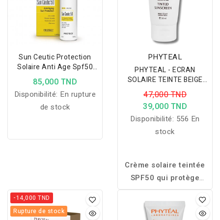
atténue les marques
et cheveux fins.
persistantes. Enrichi en
niacinamide
et
Myrtacine®
, il apaise les
irritations, améliore la
PHYTEAL
Sun Ceutic Protection
texture de la peau et
Solaire Anti Age Spf50
PHYTEAL - ECRAN
Dermaceutic
favorise un teint plus net
SOLAIRE TEINTE BEIGE
85,000 TND
ECLAT SPF50+ 50ML
et uniforme. Sa texture
Disponibilité:
En rupture
47,000 TND
légère pénètre
39,000 TND
de stock
rapidement et convient à
Disponibilité:
556 En
une utilisation
stock
quotidienne.
Crème solaire teintée
SPF50 qui protège
efficacement le visage
-14,000 TND
tout en unifiant le teint
Rupture de stock
pour un fini naturel,