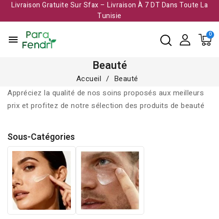
Livraison Gratuite Sur Sfax – Livraison À 7 DT Dans Toute La
Tunisie​
menu
Beauté
Accueil
Beauté
Appréciez la qualité de nos soins proposés aux meilleurs
prix et profitez de notre sélection des produits de beauté
Sous-Catégories