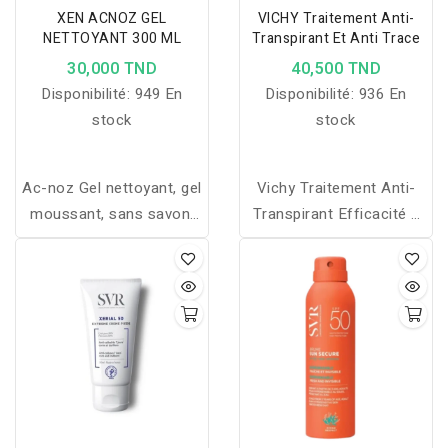
XEN ACNOZ GEL
VICHY Traitement Anti-
NETTOYANT 300 ML
Transpirant Et Anti Trace
30,000 TND
40,500 TND
Disponibilité:
949 En
Disponibilité:
936 En
stock
stock
Ac-noz Gel nettoyant, gel
Vichy Traitement Anti-
moussant, sans savon,
Transpirant Efficacité 7
pour l'hygiène des peaux
jours contient une
grasses et / ou à
nouvelle génération
tendance acnéiques
d’actif : l’anti-transpirant
micro-affiné. Il est 2 fois
plus petit que les actifs
classiques pour une
action ciblée directement
au cur des pores