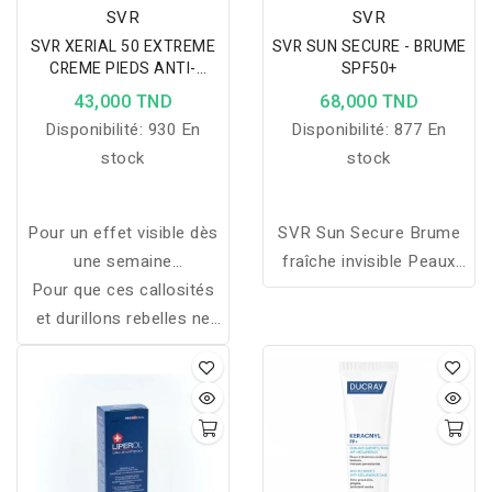
sudoraux.
SVR
SVR
SVR XERIAL 50 EXTREME
SVR SUN SECURE - BRUME
CREME PIEDS ANTI-
SPF50+
CALLOSITES 50ML
43,000 TND
68,000 TND
Disponibilité:
930 En
Disponibilité:
877 En
stock
stock
Pour un effet visible dès
SVR Sun Secure Brume
une semaine
fraîche invisible Peaux
Pour que ces callosités
d'application, il est
hypersensibles au soleil
et durillons rebelles ne
primordial d'appliquer
Enfant à partir de 3 ans,
reparaissent plus vous
cette crème sur les
adulte Absorption rapide,
pouvez utiliser en plus de
zones concernées
fini non gras SPF50+
cette crème une crème
quotidiennement.
UVB + UVA 200ml
préventive comme SVR
Xérial 30.