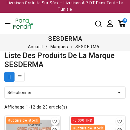
Livraison Gratuite Sur Sfax – Livraison À 7 DT Dans Toute La
Tunisie​
menu
SESDERMA
Accueil
Marques
SESDERMA
Liste Des Produits De La Marque
SESDERMA
Sélectionner

Affichage 1-12 de 23 article(s)
Rupture de stock
-5,000 TND
Rupture de stock