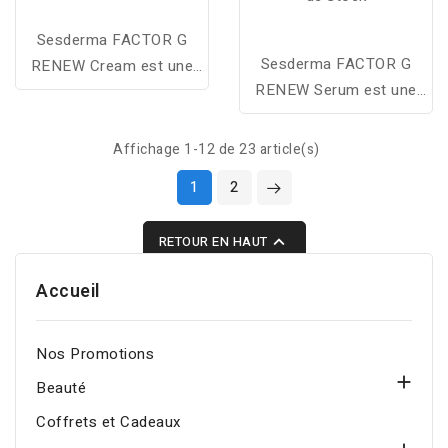
Sesderma FACTOR G
Sesderma FACTOR G
RENEW Cream est une
RENEW Serum est une
crème anti-âge et
émulsion qui empêche et
régénératrice intensive
atténue les signes
qui contient des facteurs
Affichage 1-12 de 23 article(s)
existants de
de croissance d'origine
1
2
vieillissement, elle
végétale.
convient à la peau

RETOUR EN HAUT
sensible.
Accueil
Nos Promotions

Beauté
Coffrets et Cadeaux