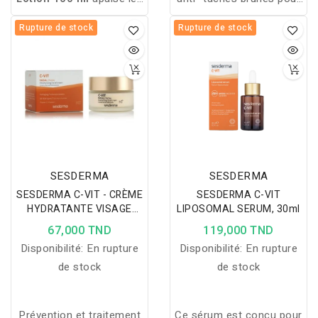
peaux sensibles et
un teint de visage plus
Rupture de stock
Rupture de stock
acnéiques, réduit les
lumineuse, tout en aidant
rougeurs et les irritations,
à contrôler
régule le sébum et
l'hyperpigmentation.
hydrate la peau pour un
SURTOUT TRACES
teint plus uniforme et
D'ACNE
lumineux
SESDERMA
SESDERMA
SESDERMA C-VIT - CRÈME
SESDERMA C-VIT
HYDRATANTE VISAGE
LIPOSOMAL SERUM, 30ml
50ml
67,000 TND
119,000 TND
Disponibilité:
En rupture
Disponibilité:
En rupture
de stock
de stock
Prévention et traitement
Ce sérum est conçu pour