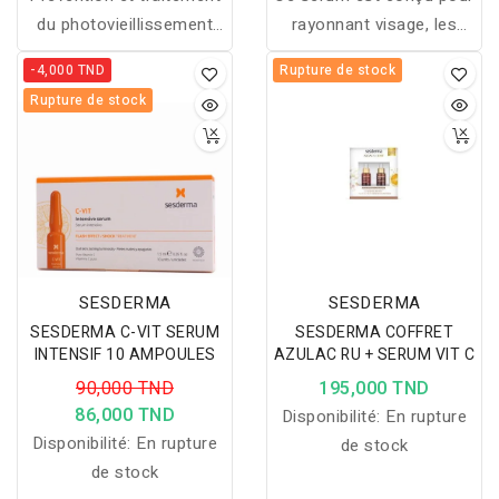
du photovieillissement
rayonnant visage, les
cutané, spécialement
yeux et les lèvres
-4,000 TND
Rupture de stock
recommandée pour les
approuvé pour stimuler
Rupture de stock
peaux sèches.
instantanément l'éclats
Contenance: 50ml
de la peau. Il favorise
encore, éclat lumineux et
un teint plus lumineux,
tout en minimisant
l'apparence des ridules.
Contenance: 30ml
SESDERMA
SESDERMA
SESDERMA C-VIT SERUM
SESDERMA COFFRET
INTENSIF 10 AMPOULES
AZULAC RU + SERUM VIT C
90,000 TND
195,000 TND
86,000 TND
Disponibilité:
En rupture
Disponibilité:
En rupture
de stock
de stock