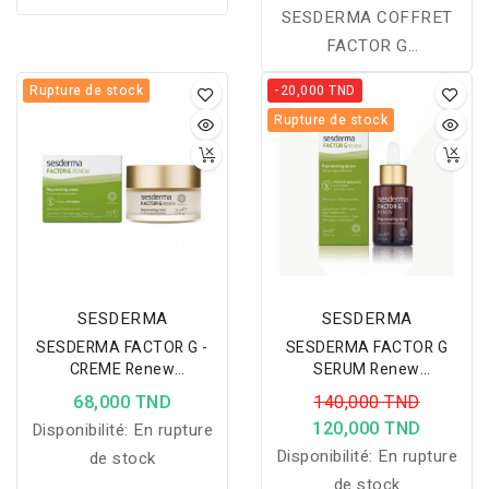
SESDERMA COFFRET
FACTOR G
SERUM+REPASKIN
Rupture de stock
-20,000 TND
ECRAN SOLAIRE SPF50
Rupture de stock
contient: -FACTOR G
SERUM 30ml -REPASKIN
ECRAN SOLAIRE SPF50
50ml
SESDERMA
SESDERMA
SESDERMA FACTOR G -
SESDERMA FACTOR G
CREME Renew
SERUM Renew
Rejuvenating 50 ML
Rejuvenating , 30 ML
68,000 TND
140,000 TND
120,000 TND
Disponibilité:
En rupture
Disponibilité:
En rupture
de stock
de stock