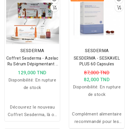
SESDERMA
SESDERMA
Coffret Sesderma - Azelac
SESDERMA - SESKAVEL
Ru Sérum Dépigmentant -
PLUS 60 Capsules
30ml + C-Vit Sérum
129,000 TND
87,000 TND
Intensif - 10 Ampoules
82,000 TND
Disponibilité:
En rupture
(offert)
Disponibilité:
En rupture
de stock
de stock
Découvrez le nouveau
Complément alimentaire
Coffret Sesderma, là où
recommandé pour les
vous trouvez des