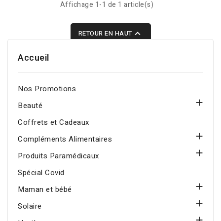
curcumine, offrant une
Affichage 1-1 de 1 article(s)
absorption optimale pour
soutenir l’inflammation,

RETOUR EN HAUT
la digestion et le bien-
être général.
Accueil
Nos Promotions

Beauté
Coffrets et Cadeaux

Compléments Alimentaires

Produits Paramédicaux
Spécial Covid

Maman et bébé

Solaire
