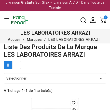
Livraison Gratuite Sur Sfax – Livraison À 7 DT Dans Toute La
Tunisie​
menu
LES LABORATOIRES ARRAZI
Accueil
Marques
LES LABORATOIRES ARRAZI
Liste Des Produits De La Marque
LES LABORATOIRES ARRAZI
Sélectionner

Affichage 1-1 de 1 article(s)